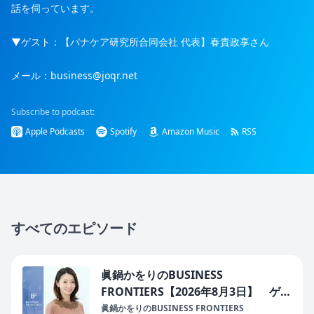
話を伺っています。
▼ゲスト：【パナケア研究所合同会社 代表】春貴政享さん
メール：business@joqr.net
Subscribe to podcast:
Apple Podcasts
Spotify
Amazon Music
RSS
すべてのエピソード
眞鍋かをりのBUSINESS
FRONTIERS【2026年8月3日】 ゲス
ト：東京エグゼクティブ・サーチ株式
眞鍋かをりのBUSINESS FRONTIERS