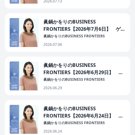
長 磯野智崇さん
2026.07.13
眞鍋かをりのBUSINESS
FRONTIERS【2026年7月6日】 ゲス
ト：マルコンサルティング株式会社
眞鍋かをりのBUSINESS FRONTIERS
代表取締役 山口敦子さん
2026.07.06
眞鍋かをりのBUSINESS
FRONTIERS【2026年6月29日】 ゲ
スト：越後天然ガス株式会社 代表取
眞鍋かをりのBUSINESS FRONTIERS
締役社長 小出薫さん
2026.06.29
眞鍋かをりのBUSINESS
FRONTIERS【2026年6月24日】 ゲ
スト：PDCMアセットマネジメント株
眞鍋かをりのBUSINESS FRONTIERS
式会社 代表取締役 栗山貴志さん
2026.06.24