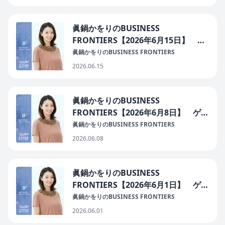
眞鍋かをりのBUSINESS
FRONTIERS【2026年6月15日】 ゲ
スト：株式会社Onestyle 代表 辻き
眞鍋かをりのBUSINESS FRONTIERS
みかさん
2026.06.15
眞鍋かをりのBUSINESS
FRONTIERS【2026年6月8日】 ゲス
ト：杉浦こどもクリニック 理事長・
眞鍋かをりのBUSINESS FRONTIERS
院長 杉浦時雄さん
2026.06.08
眞鍋かをりのBUSINESS
FRONTIERS【2026年6月1日】 ゲス
ト：コンドミニアム・アセットマネジ
眞鍋かをりのBUSINESS FRONTIERS
メント株式会社 創業者・CSO最高戦
2026.06.01
略責任者 渕ノ上弘和さん