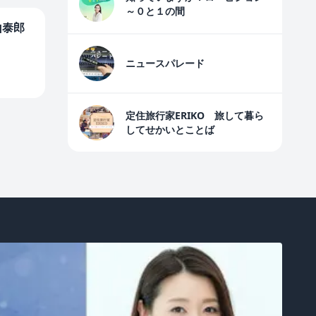
～０と１の間
山泰郎
ニュースパレード
定住旅行家ERIKO 旅して暮ら
してせかいとことば