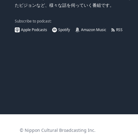
たビジョンなど、様々な話を伺っていく番組です。
Subscribe to podcast:
Apple Podcasts
Spotify
Amazon Music
RSS
© Nippon Cultural Broadcasting Inc.