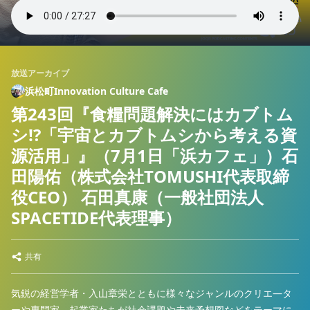
放送アーカイブ
浜松町Innovation Culture Cafe
第243回『食糧問題解決にはカブトム
シ!?「宇宙とカブトムシから考える資
源活用」』（7月1日「浜カフェ」）石
田陽佑（株式会社TOMUSHI代表取締
役CEO） 石田真康（一般社団法人
SPACETIDE代表理事）
共有
気鋭の経営学者・入山章栄とともに様々なジャンルのクリエ―タ
ーや専門家、起業家たちが社会課題や未来予想図などをテーマに