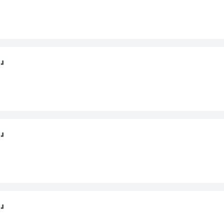
～』
～』
～』