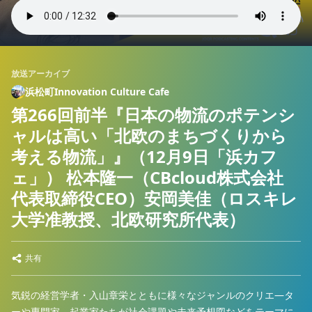
放送アーカイブ
浜松町Innovation Culture Cafe
第266回前半『日本の物流のポテンシ
ャルは高い「北欧のまちづくりから
考える物流」』（12月9日「浜カフ
ェ」） 松本隆一（CBcloud株式会社
代表取締役CEO）安岡美佳（ロスキレ
大学准教授、北欧研究所代表）
共有
気鋭の経営学者・入山章栄とともに様々なジャンルのクリエ―タ
ーや専門家、起業家たちが社会課題や未来予想図などをテーマに