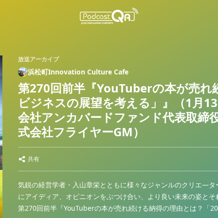
放送アーカイブ
浜松町Innovation Culture Cafe
第270回前半『YouTuberの本が売
ビジネスの展望を考える」』（1月1
会社アンカバードファンド代表取締
式会社フライヤーGM）
共有
気鋭の経営学者・入山章栄とともに様々なジャンルのクリエ―タ
にアイディア、オピニオンをぶつけ合い、より良い未来の姿とそ
第270回前半『YouTuberの本が売れ続ける納得の理由とは？「