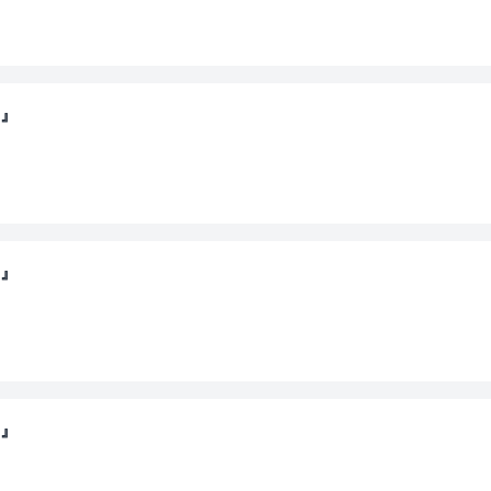
～』
～』
～』