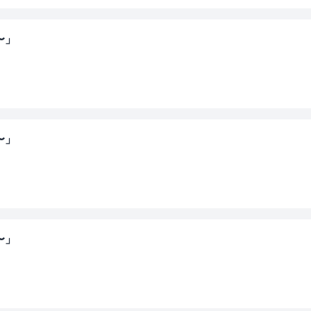
〜」
〜」
〜」