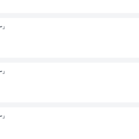
〜」
〜」
〜」