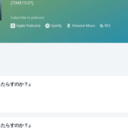
[TIME15:07]
Subscribe to podcast:
Apple Podcasts
Spotify
Amazon Music
RSS
もたらすのか？』
もたらすのか？』