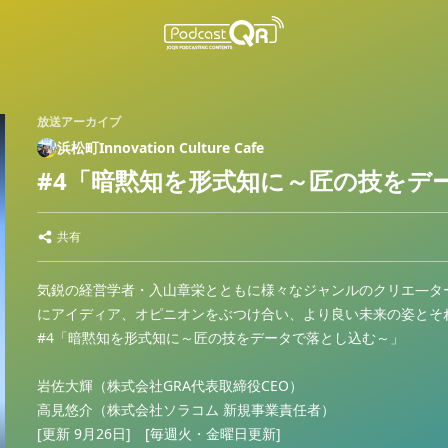
放送アーカイブ
浜松町Innovation Culture Cafe
#4「暗黙知を形式知に～匠の技をデ
共有
気鋭の経営学者・入山章栄とともに様々なジャンルのクリエ―タ
にアイディア、オピニオンをぶつけ合い、より良い未来の姿とそ
#4「暗黙知を形式知に～匠の技をデータで落とし込む～」
岩佐大輝（株式会社GRA代表取締役CEO）
高見悠介（株式会社ソラコム 新規事業責任者）
[更新 9月26日] [毎週火・金曜日更新]