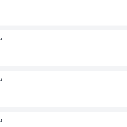
～』
～』
～』