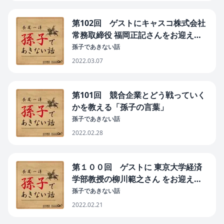
第102回 ゲストにキャスコ株式会社
常務取締役 福岡正記さんをお迎えし
ての特別編。『兵の勝は実を避けて虚
孫子であきない話
を撃つ』
2022.03.07
第101回 競合企業とどう戦っていく
かを教える「孫子の言葉」
孫子であきない話
2022.02.28
第１００回 ゲストに 東京大学経済
学部教授の柳川範之さん をお迎えし
ての特別編。為末大氏との著書「アン
孫子であきない話
ラーン 人生100年時代の新しい学
2022.02.21
び」についてトークします。