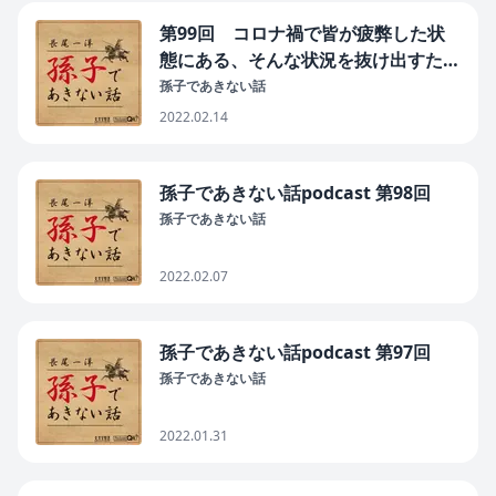
第99回 コロナ禍で皆が疲弊した状
態にある、そんな状況を抜け出すため
の孫子の言葉を紹介！
孫子であきない話
2022.02.14
孫子であきない話podcast 第98回
孫子であきない話
2022.02.07
孫子であきない話podcast 第97回
孫子であきない話
2022.01.31