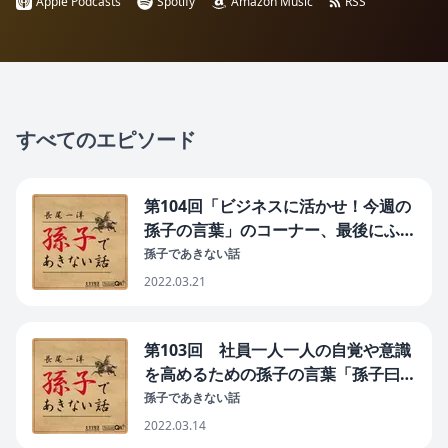
Apple Podcasts
Spotify
Amazon Music
RSS
すべてのエピソード
第104回「ビジネスに活かせ！今週の
孫子の言葉」のコーナー、最後にふさ
わしい言葉 。 「孫子曰く 主は怒り
孫子であきない話
を以て師を興す可からず。 此れ国を
2022.03.21
安んじ軍を全うするの道なり。」
第103回 社員一人一人の自覚や意識
を高めるための孫子の言葉「孫子曰
く その兵は修めずして戒め、求めず
孫子であきない話
して得、約せずして親しみ、令せずし
2022.03.14
て信なり。」