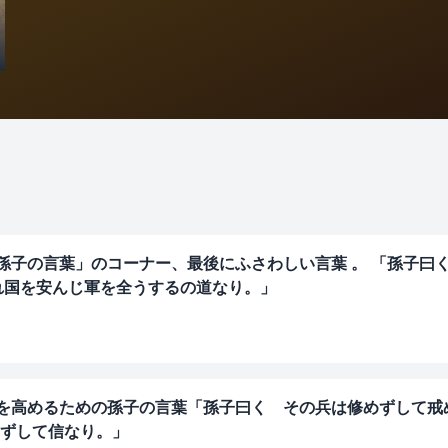
孫子の言葉」のコーナー、最後にふさわしい言葉 。 「孫子曰
れ国を安んじ軍を全うするの道なり。」
識を高めるための孫子の言葉「孫子曰く その兵は修めずして戒
ずして信なり。」