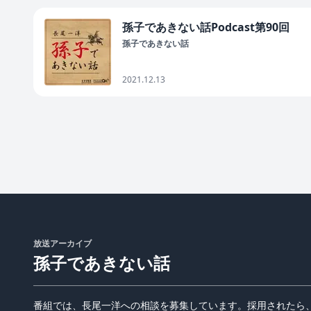
孫子であきない話Podcast第90回
孫子であきない話
2021.12.13
放送アーカイブ
孫子であきない話
番組では、長尾一洋への相談を募集しています。採用されたら、Q