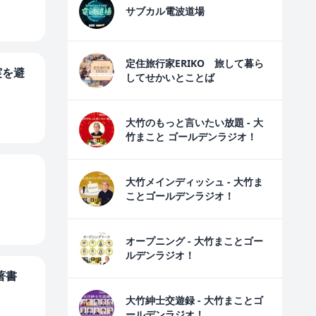
サブカル電波道場
定住旅行家ERIKO 旅して暮ら
実を避
してせかいとことば
大竹のもっと言いたい放題 - 大
竹まこと ゴールデンラジオ！
大竹メインディッシュ - 大竹ま
ことゴールデンラジオ！
オープニング - 大竹まことゴー
ルデンラジオ！
著書
大竹紳士交遊録 - 大竹まことゴ
ールデンラジオ！