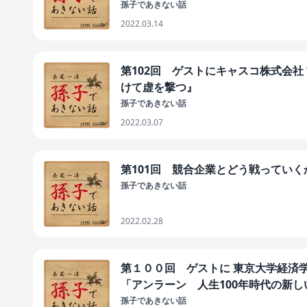
孫子であきない話
2022.03.14
第102回 ゲストにキャスコ株式会社
けて虚を撃つ』
孫子であきない話
2022.03.07
第101回 競合企業とどう戦ってい
孫子であきない話
2022.02.28
第１００回 ゲストに 東京大学経済
「アンラーン 人生100年時代の新
孫子であきない話