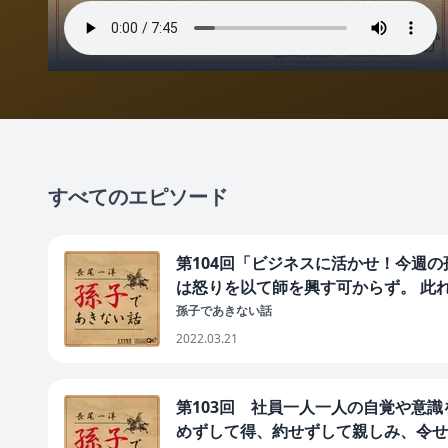
すべてのエピソード
第104回「ビジネスに活かせ！今週の
は怒りを以て師を興す可からず。 此
孫子であきない話
2022.03.21
第103回 社員一人一人の自覚や意
めずして得、約せずして親しみ、令せ