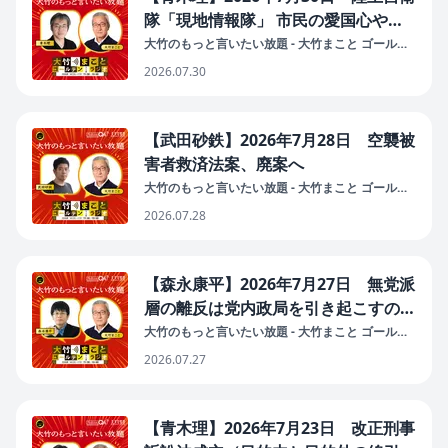
隊「現地情報隊」 市民の愛国心や性
的嗜好など個人情報 千人分を収集
大竹のもっと言いたい放題 - 大竹まこと ゴールデ
ンラジオ！
（国家情報局必要なのか？スパイ防止
2026.07.30
法必要なのか？／それぞれの愛国のか
たち）
【武田砂鉄】2026年7月28日 空襲被
害者救済法案、廃案へ
大竹のもっと言いたい放題 - 大竹まこと ゴールデ
ンラジオ！
2026.07.28
【森永康平】2026年7月27日 無党派
層の離反は党内政局を引き起こすの
か？
大竹のもっと言いたい放題 - 大竹まこと ゴールデ
ンラジオ！
2026.07.27
【青木理】2026年7月23日 改正刑事