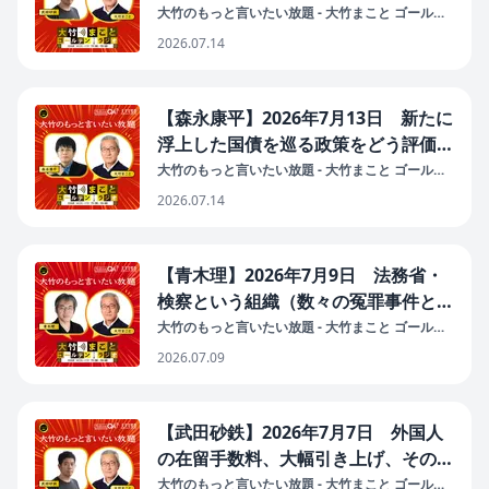
大竹のもっと言いたい放題 - 大竹まこと ゴールデ
ンラジオ！
2026.07.14
【森永康平】2026年7月13日 新たに
浮上した国債を巡る政策をどう評価す
るか？
大竹のもっと言いたい放題 - 大竹まこと ゴールデ
ンラジオ！
2026.07.14
【青木理】2026年7月9日 法務省・
検察という組織（数々の冤罪事件と再
審法案／地検支部 検察審査員の氏名
大竹のもっと言いたい放題 - 大竹まこと ゴールデ
ンラジオ！
を流出／裏金事件主任の検事 捜査対
2026.07.09
象の女性と宿泊）
【武田砂鉄】2026年7月7日 外国人
の在留手数料、大幅引き上げ、その狙
いとは？
大竹のもっと言いたい放題 - 大竹まこと ゴールデ