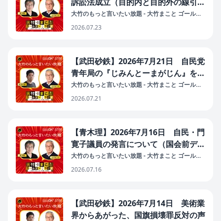
訴訟法成立（目的内と目的外の線引き
曖昧 開示証拠の「目的外使用」禁止
大竹のもっと言いたい放題 - 大竹まこと ゴールデ
ンラジオ！
規定と袴田事件）
2026.07.23
【武田砂鉄】2026年7月21日 自民党
青年局の『じみんとーまがじん』を読
む
大竹のもっと言いたい放題 - 大竹まこと ゴールデ
ンラジオ！
2026.07.21
【青木理】2026年7月16日 自民・門
寛子議員の発言について（国会前デモ
「ごっこ遊びにしか見えない」「私は
大竹のもっと言いたい放題 - 大竹まこと ゴールデ
ンラジオ！
衆議院議員だから支配階級」）
2026.07.16
【武田砂鉄】2026年7月14日 美術業
界からあがった、国旗損壊罪反対の声