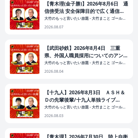
【青木理(金子勝)】2026年8月6日 通
信傍受法 安全保障目的で広く通信を
傍受する行政傍受 自民導入提言へ
大竹のもっと言いたい放題 - 大竹まこと ゴールデ
ンラジオ！
（国家情報局・スパイ防止法・対外情
2026.08.07
報機関・行政傍受導入の動き）
【武田砂鉄】2026年8月4日 三重
県、外国人職員採用についてのアンケ
ートの問題点
大竹のもっと言いたい放題 - 大竹まこと ゴールデ
ンラジオ！
2026.08.04
【十九人】2026年8月3日 ＡＳＨ＆
Ｄの先輩後輩/十九人単独ライブ
「moon（ムーンヌ）」
大竹のもっと言いたい放題 - 大竹まこと ゴールデ
ンラジオ！
2026.08.03
【青木理】2026年7月30日 陸上自衛