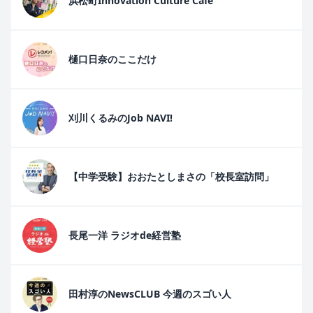
浜松町Innovation Culture Cafe
樋口日奈のここだけ
刈川くるみのJob NAVI!
【中学受験】おおたとしまさの「校長室訪問」
長尾一洋 ラジオde経営塾
田村淳のNewsCLUB 今週のスゴい人