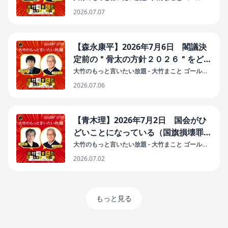
ンラジオ！
2026.07.07
【森永康平】2026年7月6日 閣議決
定前の＂骨太の方針２０２６＂をどう
読むか？
大竹のもっと言いたい放題 - 大竹まこと ゴールデ
ンラジオ！
2026.07.06
【青木理】2026年7月2日 国会がひ
どいことになっている（国旗損壊罪は
憲法違反 憲法19条・21条・31条を紹
大竹のもっと言いたい放題 - 大竹まこと ゴールデ
ンラジオ！
介）
2026.07.02
もっと見る