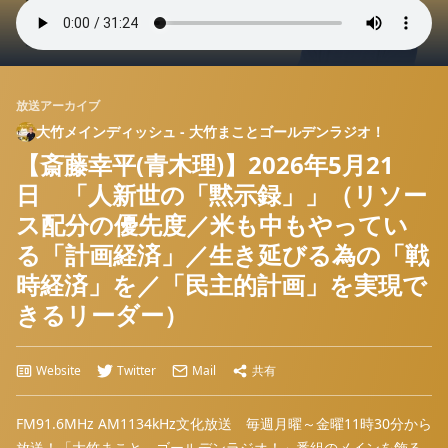
放送アーカイブ
大竹メインディッシュ - 大竹まことゴールデンラジオ！
【斎藤幸平(青木理)】2026年5月21
日 「人新世の「黙示録」」（リソー
ス配分の優先度／米も中もやってい
る「計画経済」／生き延びる為の「戦
時経済」を／「民主的計画」を実現で
きるリーダー）
Website
Twitter
Mail
共有
FM91.6MHz AM1134kHz文化放送 毎週月曜～金曜11時30分から
放送！「大竹まこと ゴールデンラジオ！」番組のメインを飾る