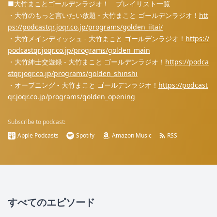
■大竹まことゴールデンラジオ！ プレイリスト一覧
・大竹のもっと言いたい放題 - 大竹まこと ゴールデンラジオ！
⁠⁠⁠⁠⁠⁠⁠⁠⁠⁠⁠⁠⁠⁠⁠⁠⁠⁠⁠⁠⁠⁠⁠⁠⁠⁠⁠⁠⁠⁠⁠⁠⁠⁠⁠⁠⁠⁠⁠⁠⁠⁠⁠⁠⁠⁠⁠⁠⁠⁠⁠⁠⁠⁠⁠⁠⁠⁠⁠⁠⁠⁠⁠⁠⁠⁠⁠⁠⁠⁠⁠⁠⁠⁠⁠⁠⁠⁠⁠⁠⁠⁠⁠⁠⁠⁠⁠⁠⁠⁠⁠⁠⁠⁠⁠⁠⁠⁠⁠⁠⁠⁠⁠⁠⁠⁠⁠htt
ps://podcastqr.joqr.co.jp/programs/golden_iitai/⁠⁠⁠⁠⁠⁠⁠⁠⁠⁠⁠⁠⁠⁠⁠⁠⁠⁠⁠⁠⁠⁠⁠⁠⁠⁠⁠⁠⁠⁠⁠⁠⁠⁠⁠⁠⁠⁠⁠⁠⁠⁠⁠⁠⁠⁠⁠⁠⁠⁠⁠⁠⁠⁠⁠⁠⁠⁠⁠⁠⁠⁠⁠⁠⁠⁠⁠⁠⁠⁠⁠⁠⁠⁠⁠⁠⁠⁠⁠⁠⁠⁠⁠⁠⁠⁠⁠⁠⁠⁠⁠⁠⁠⁠⁠⁠⁠⁠⁠⁠⁠⁠⁠⁠⁠⁠⁠
・大竹メインディッシュ - 大竹まこと ゴールデンラジオ！
⁠⁠⁠⁠⁠⁠⁠⁠⁠⁠⁠⁠⁠⁠⁠⁠⁠⁠⁠⁠⁠⁠⁠⁠⁠⁠⁠⁠⁠⁠⁠⁠⁠⁠⁠⁠⁠⁠⁠⁠⁠⁠⁠⁠⁠⁠⁠⁠⁠⁠⁠⁠⁠⁠⁠⁠⁠⁠⁠⁠⁠⁠⁠⁠⁠⁠⁠⁠⁠⁠⁠⁠⁠⁠⁠⁠⁠⁠⁠⁠⁠⁠⁠⁠⁠⁠⁠⁠⁠⁠⁠⁠⁠⁠⁠⁠⁠⁠⁠⁠⁠⁠⁠⁠⁠⁠⁠https://
podcastqr.joqr.co.jp/programs/golden_main⁠⁠⁠⁠⁠⁠⁠⁠⁠⁠⁠⁠⁠⁠⁠⁠⁠⁠⁠⁠⁠⁠⁠⁠⁠⁠⁠⁠⁠⁠⁠⁠⁠⁠⁠⁠⁠⁠⁠⁠⁠⁠⁠⁠⁠⁠⁠⁠⁠⁠⁠⁠⁠⁠⁠⁠⁠⁠⁠⁠⁠⁠⁠⁠⁠⁠⁠⁠⁠⁠⁠⁠⁠⁠⁠⁠⁠⁠⁠⁠⁠⁠⁠⁠⁠⁠⁠⁠⁠⁠⁠⁠⁠⁠⁠⁠⁠⁠⁠⁠⁠⁠⁠⁠⁠⁠⁠
・大竹紳士交遊録 - 大竹まこと ゴールデンラジオ！
⁠⁠⁠⁠⁠⁠⁠⁠⁠⁠⁠⁠⁠⁠⁠⁠⁠⁠⁠⁠⁠⁠⁠⁠⁠⁠⁠⁠⁠⁠⁠⁠⁠⁠⁠⁠⁠⁠⁠⁠⁠⁠⁠⁠⁠⁠⁠⁠⁠⁠⁠⁠⁠⁠⁠⁠⁠⁠⁠⁠⁠⁠⁠⁠⁠⁠⁠⁠⁠⁠⁠⁠⁠⁠⁠⁠⁠⁠⁠⁠⁠⁠⁠⁠⁠⁠⁠⁠⁠⁠⁠⁠⁠⁠⁠⁠⁠⁠⁠⁠⁠⁠⁠⁠⁠⁠⁠https://podca
stqr.joqr.co.jp/programs/golden_shinshi⁠⁠⁠⁠⁠⁠⁠⁠⁠⁠⁠⁠⁠⁠⁠⁠⁠⁠⁠⁠⁠⁠⁠⁠⁠⁠⁠⁠⁠⁠⁠⁠⁠⁠⁠⁠⁠⁠⁠⁠⁠⁠⁠⁠⁠⁠⁠⁠⁠⁠⁠⁠⁠⁠⁠⁠⁠⁠⁠⁠⁠⁠⁠⁠⁠⁠⁠⁠⁠⁠⁠⁠⁠⁠⁠⁠⁠⁠⁠⁠⁠⁠⁠⁠⁠⁠⁠⁠⁠⁠⁠⁠⁠⁠⁠⁠⁠⁠⁠⁠⁠⁠⁠⁠⁠⁠⁠
・オープニング - 大竹まこと ゴールデンラジオ！
⁠⁠⁠⁠⁠⁠⁠⁠⁠⁠⁠⁠⁠⁠⁠⁠⁠⁠⁠⁠⁠⁠⁠⁠⁠⁠⁠⁠⁠⁠⁠⁠⁠⁠⁠⁠⁠⁠⁠⁠⁠⁠⁠⁠⁠⁠⁠⁠⁠⁠⁠⁠⁠⁠⁠⁠⁠⁠⁠⁠⁠⁠⁠⁠⁠⁠⁠⁠⁠⁠⁠⁠⁠⁠⁠⁠⁠⁠⁠⁠⁠⁠⁠⁠⁠⁠⁠⁠⁠⁠⁠⁠⁠⁠⁠⁠⁠⁠⁠⁠⁠⁠⁠⁠⁠⁠⁠https://podcast
qr.joqr.co.jp/programs/golden_opening⁠⁠
Subscribe to podcast:
Apple Podcasts
Spotify
Amazon Music
RSS
すべてのエピソード