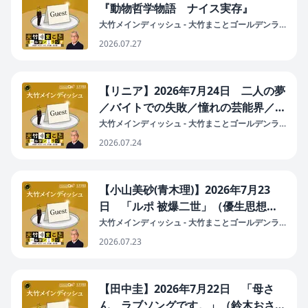
『動物哲学物語 ナイス実存』
大竹メインディッシュ - 大竹まことゴールデンラ
ジオ！
2026.07.27
【リニア】2026年7月24日 二人の夢
／バイトでの失敗／憧れの芸能界／顔
をさされる／ネタ
大竹メインディッシュ - 大竹まことゴールデンラ
ジオ！
2026.07.24
【小山美砂(青木理)】2026年7月23
日 「ルポ 被爆二世」（優生思想を
抱えてしまっている今の社会 故に差
大竹メインディッシュ - 大竹まことゴールデンラ
ジオ！
別が無くならない／核の脅威に正面か
2026.07.23
ら向き合わず核政策に突き進む／
「「黒い雨」訴訟」）
【田中圭】2026年7月22日 「母さ
ん、ラブソングです。」（鈴木おさむ