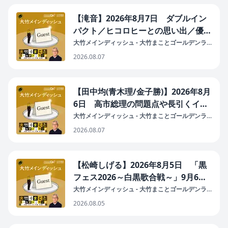
【滝音】2026年8月7日 ダブルイン
パクト／ヒコロヒーとの思い出／優勝
して変わったこと／コンパ／夢
大竹メインディッシュ - 大竹まことゴールデンラ
ジオ！
2026.08.07
【田中均(青木理/金子勝)】2026年8月
6日 高市総理の問題点や長引くイラ
ン戦争について（安全保障とは平和を
大竹メインディッシュ - 大竹まことゴールデンラ
ジオ！
つくる作業／強権体制で弱まる外務省
2026.08.07
のマンパワー／YouTube「田中均の
国際政治塾」）
【松崎しげる】2026年8月5日 「黒
フェス2026～白黒歌合戦～」9月6日
(日)豊洲PIT（先に俺がミルクだよ／
大竹メインディッシュ - 大竹まことゴールデンラ
ジオ！
ビジュアル系の先駆者／マネージャー
2026.08.05
が宇崎竜童／西田敏行と「ブタとごぼ
う」）