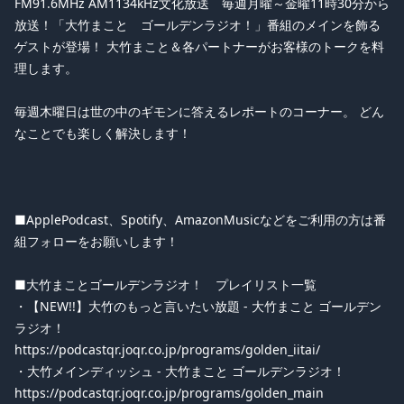
FM91.6MHz AM1134kHz文化放送 毎週月曜～金曜11時30分から
放送！「大竹まこと ゴールデンラジオ！」番組のメインを飾る
ゲストが登場！ 大竹まこと＆各パートナーがお客様のトークを料
理します。
毎週木曜日は世の中のギモンに答えるレポートのコーナー。 どん
なことでも楽しく解決します！
■ApplePodcast、Spotify、AmazonMusicなどをご利用の方は番
組フォローをお願いします！
■大竹まことゴールデンラジオ！ プレイリスト一覧
・【NEW!!】大竹のもっと言いたい放題 - 大竹まこと ゴールデン
ラジオ！
https://podcastqr.joqr.co.jp/programs/golden_iitai/
・大竹メインディッシュ - 大竹まこと ゴールデンラジオ！
https://podcastqr.joqr.co.jp/programs/golden_main