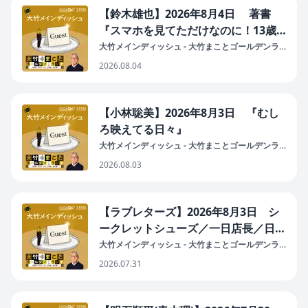
【鈴木雄也】2026年8月4日 著書
『スマホを見てただけなのに！13歳
から知っておきたい情報社会のかしこ
大竹メインディッシュ - 大竹まことゴールデンラ
ジオ！
い生き抜き方』KADOKAWAから好評
2026.08.04
販売中。
【小林聡美】2026年8月3日 『むし
ろ映えてる日々』
大竹メインディッシュ - 大竹まことゴールデンラ
ジオ！
2026.08.03
【ラブレターズ】2026年8月3日 シ
ークレットシューズ／一日店長／日芸
賞／ネタ
大竹メインディッシュ - 大竹まことゴールデンラ
ジオ！
2026.07.31