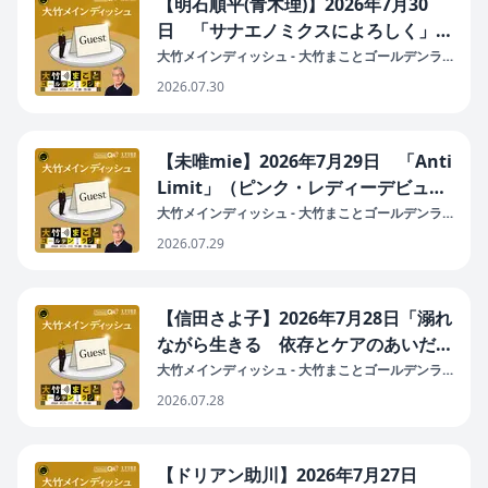
【明石順平(青木理)】2026年7月30
日 「サナエノミクスによろしく」
（消費税減税してもインフレ税で帳消
大竹メインディッシュ - 大竹まことゴールデンラ
ジオ！
し／国債を買いすぎた日銀／重要なの
2026.07.30
は労働政策／労働者は消費者という目
線）
【未唯mie】2026年7月29日 「Anti
Limit」（ピンク・レディーデビュー
50周年・ソロ活動45周年のアニバー
大竹メインディッシュ - 大竹まことゴールデンラ
ジオ！
サーリー／ジェーン・スー作詞／9月
2026.07.29
19日(土)東京国際フォーラム・ホール
C）
【信田さよ子】2026年7月28日「溺れ
ながら生きる 依存とケアのあいだ
で」
大竹メインディッシュ - 大竹まことゴールデンラ
ジオ！
2026.07.28
【ドリアン助川】2026年7月27日