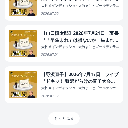
作・演出の2人舞台／ずっと拗ねてた
大竹メインディッシュ - 大竹まことゴールデンラ
ジオ！
／「おっさんずラブ」と母への想い／
2026.07.22
7月31日から東京芸術劇場プレイハウ
スにて上演）
【山口慎太郎】2026年7月21日 著書
『「早生まれ」は損なのか 生まれ格
差の経済学』（中央公論新社） 好評
大竹メインディッシュ - 大竹まことゴールデンラ
ジオ！
販売中
2026.07.21
【野沢直子】2026年7月17日 ライブ
『ドキッ！ 野沢だらけの直子大会２
０２６夏！！！〜まさかの１０周年！
大竹メインディッシュ - 大竹まことゴールデンラ
ジオ！
まさかのツーマン渋谷炎上編〜』
2026.07.17
8/8(土) @渋谷CLUB CRAWL
もっと見る