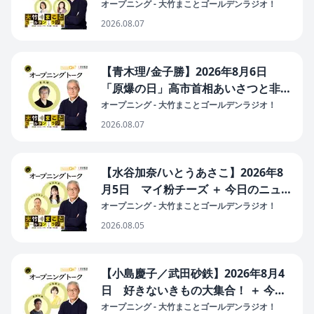
日 松竹芸能スペシャル／エッセイ
オープニング - 大竹まことゴールデンラジオ！
『きれはし』
2026.08.07
【青木理/金子勝】2026年8月6日
「原爆の日」高市首相あいさつと非核
三原則 ＋ 今日のニュース（友情？
オープニング - 大竹まことゴールデンラジオ！
アジア通貨危機警戒？日米の円買い協
2026.08.07
調介入／財源の裏付け無い 消費税減
税閣議決定）
【水谷加奈/いとうあさこ】2026年8
月5日 マイ粉チーズ ＋ 今日のニュ
ース（熊本地震 避難所生活 車中泊 熱
オープニング - 大竹まことゴールデンラジオ！
中症搬送 断水4万戸超／猛暑の影響？
2026.08.05
動物園のライオン死／農産物輸出額過
去最高）
【小島慶子／武田砂鉄】2026年8月4
日 好きないきもの大集合！ ＋ 今日
のニュース（熊本初の酷暑・避難所限
オープニング - 大竹まことゴールデンラジオ！