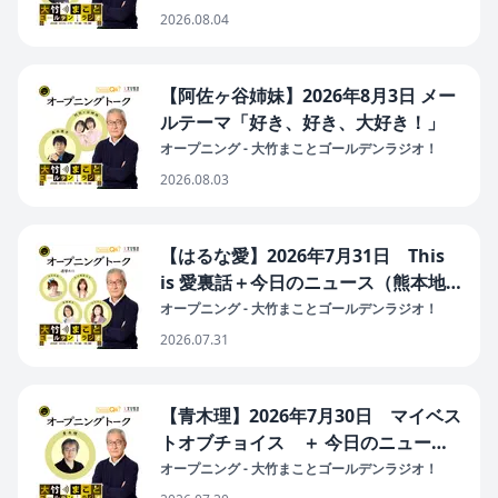
界／スフィア基準達成目標／防災拠点
2026.08.04
なぜ惨事に・イオン爆発／多摩動物園
ライオン３頭死亡）
【阿佐ヶ谷姉妹】2026年8月3日 メー
ルテーマ「好き、好き、大好き！」
オープニング - 大竹まことゴールデンラジオ！
2026.08.03
【はるな愛】2026年7月31日 This
is 愛裏話＋今日のニュース（熊本地
震 真夏の避難／食品消費税1％表明）
オープニング - 大竹まことゴールデンラジオ！
2026.07.31
【青木理】2026年7月30日 マイベス
トオブチョイス ＋ 今日のニュース
（福岡県議・自民会長「政治と金」問
オープニング - 大竹まことゴールデンラジオ！
われる最中／熊本地震 半導体・デマ