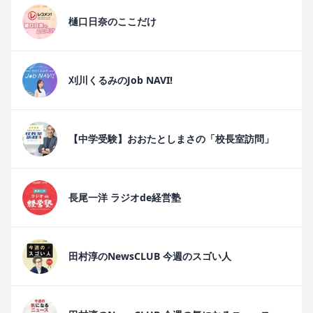
樋口日奈のここだけ
刈川くるみのJob NAVI!
【中学受験】おおたとしまさの「校長室訪問」
長尾一洋 ラジオde経営塾
田村淳のNewsCLUB 今週のスゴい人