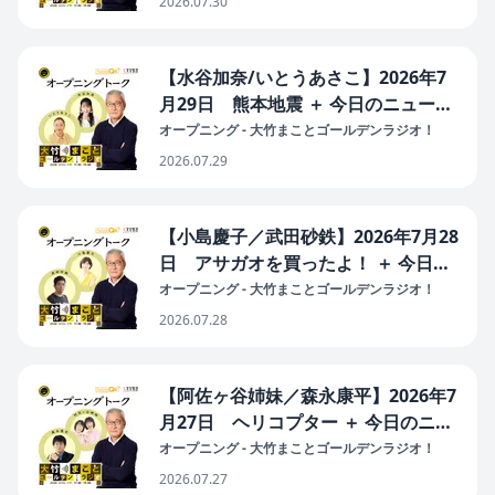
2026.07.30
拡散・爆発の原因と対策を／消費減税
国民会議意味なし）
【水谷加奈/いとうあさこ】2026年7
月29日 熊本地震 ＋ 今日のニュース
（最低賃金 増加額縮小／在留手数料
オープニング - 大竹まことゴールデンラジオ！
値上げ 意見は日本語で／食品消費税
2026.07.29
来年4月1％／定数削減 比例45減）
【小島慶子／武田砂鉄】2026年7月28
日 アサガオを買ったよ！ ＋ 今日の
ニュース（消費減税もう遅い／自民・
オープニング - 大竹まことゴールデンラジオ！
政府の情報収集拡大へ 通信の秘密制
2026.07.28
約恐れ／副首都法 吉村氏発言に批
判）
【阿佐ヶ谷姉妹／森永康平】2026年7
月27日 ヘリコプター ＋ 今日のニュ
ース（労災最多なのに緩む労働規制
オープニング - 大竹まことゴールデンラジオ！
残業の助長に／巨大納骨堂遺骨1200
2026.07.27