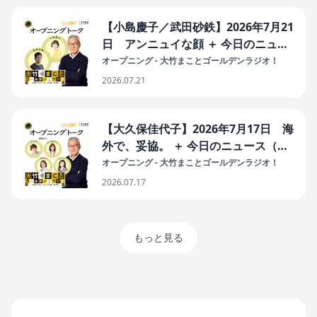
【小島慶子／武田砂鉄】2026年7月21
日 アンニュイな顔 ＋ 今日のニュー
ス（世論調査 高市内閣発足後最低／
オープニング - 大竹まことゴールデンラジオ！
国会周辺デモ「戦前と空気そっく
2026.07.21
り」/入管職員超増員 摘発強化へ）
【大久保佳代子】2026年7月17日 海
外で、妥協。 ＋ 今日のニュース（国
旗損壊罪 疑念残したまま成立へ／裁
オープニング - 大竹まことゴールデンラジオ！
量労働制拡大 問題は賃金にある／給
2026.07.17
付付き税額控除 29年度導入へ／）
もっと見る