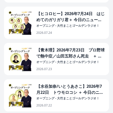
行き場失う恐れ）
【ヒコロヒー】2026年7月24日 はじ
めてのガリガリ君＋ 今日のニュース
（高市首相の「眠らぬ」発信が波紋／
オープニング - 大竹まことゴールデンラジオ！
欧州熱波で死者数増加／農作業中の熱
2026.07.24
中症／能登地震の復興住宅が完成／ト
ー横で薬物転売）
【青木理】2026年7月23日 プロ野球
で熱中症／山田五郎さん死去 ＋ 今
日のニュース（小泉大臣の発言／高市
オープニング - 大竹まことゴールデンラジオ！
首相「中傷動画」秘書の関与を否定／
2026.07.23
AI自律的にサイバー攻撃／ブロッキ
ングと「通信の秘密」）
【水谷加奈/いとうあさこ】2026年7
月22日 トウモロコシ ＋ 今日のニュ
ース（骨太の方針 閣議決定 ／高市首
オープニング - 大竹まことゴールデンラジオ！
相 陳述書の提出は／トランプ政権
2026.07.22
UNHCR(難民支援)脱退検討）