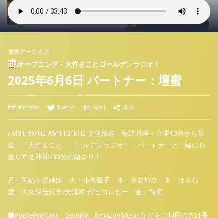
放送アーカイブ
オープニング - 大竹まことゴールデンラジオ！
2025年6月6日 パートナー：壇蜜
Website
Twitter
Mail
共有
FM91.6MHz AM1134kHz 文化放送 毎週月曜～金曜13時から放
送！「大竹まこと ゴールデンラジオ！」パートナーと一緒にお
送りする2時間30分の始まり！
月：阿佐ヶ谷姉妹 火：小島慶子 水：水谷加奈 木：はるな
愛・大久保佳代子/光浦靖子/ヒコロヒー 金：壇蜜
■ApplePodcast、Spotify、AmazonMusicなどをご利用の方は番