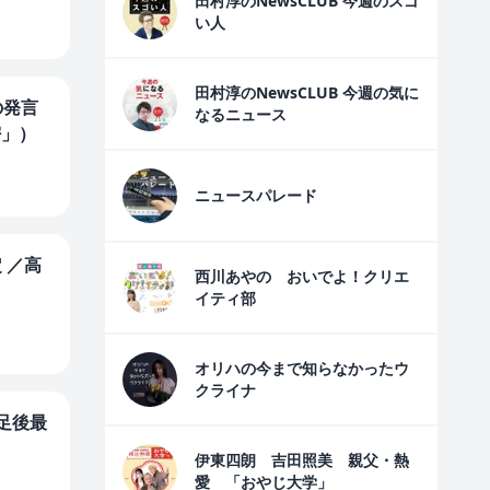
田村淳のNewsCLUB 今週のスゴ
い人
田村淳のNewsCLUB 今週の気に
の発言
なるニュース
密」）
ニュースパレード
 ／高
西川あやの おいでよ！クリエ
イティ部
オリハの今まで知らなかったウ
クライナ
足後最
伊東四朗 吉田照美 親父・熱
愛 「おやじ大学」