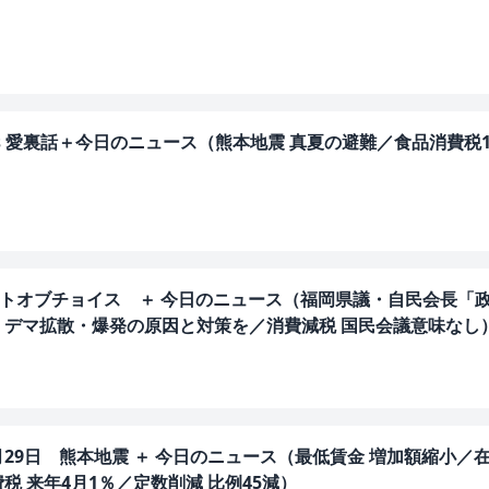
s is 愛裏話＋今日のニュース（熊本地震 真夏の避難／食品消費税
ベストオブチョイス ＋ 今日のニュース（福岡県議・自民会長「
・デマ拡散・爆発の原因と対策を／消費減税 国民会議意味なし
月29日 熊本地震 ＋ 今日のニュース（最低賃金 増加額縮小／
 来年4月1％／定数削減 比例45減）