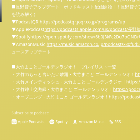
■長野智子アップデート ポッドキャスト配信開始！！長野智子
を読み解く）
▼PodcastQR
⁠⁠⁠⁠⁠⁠⁠⁠⁠⁠⁠⁠⁠⁠⁠⁠⁠⁠⁠⁠⁠⁠⁠⁠⁠⁠⁠⁠⁠⁠⁠⁠⁠⁠⁠⁠⁠⁠⁠⁠⁠⁠⁠⁠⁠⁠⁠⁠⁠⁠⁠⁠⁠⁠⁠⁠⁠⁠⁠⁠⁠⁠⁠⁠⁠⁠⁠⁠⁠⁠⁠⁠⁠⁠⁠⁠⁠⁠⁠⁠⁠⁠⁠⁠⁠⁠⁠⁠⁠⁠⁠⁠⁠⁠⁠⁠⁠⁠⁠⁠https://podcastqr.joqr.co.jp/programs/up⁠⁠⁠⁠⁠⁠⁠⁠⁠⁠⁠⁠⁠⁠⁠⁠⁠⁠⁠⁠⁠⁠⁠⁠⁠⁠⁠⁠⁠⁠⁠⁠⁠⁠⁠⁠⁠⁠⁠⁠⁠⁠⁠⁠⁠⁠⁠⁠⁠⁠⁠⁠⁠⁠⁠⁠⁠⁠⁠⁠⁠⁠⁠⁠⁠⁠⁠⁠⁠⁠⁠⁠⁠⁠⁠⁠⁠⁠⁠⁠⁠⁠⁠⁠⁠⁠⁠⁠⁠⁠⁠⁠⁠⁠⁠⁠⁠⁠⁠⁠
▼ApplePodcast
⁠⁠⁠⁠⁠⁠⁠⁠⁠⁠⁠⁠⁠⁠⁠⁠⁠⁠⁠⁠⁠⁠⁠⁠⁠⁠⁠⁠⁠⁠⁠⁠⁠⁠⁠⁠⁠⁠⁠⁠⁠⁠⁠⁠⁠⁠⁠⁠⁠⁠⁠⁠⁠⁠⁠⁠⁠⁠⁠⁠⁠⁠⁠⁠⁠⁠⁠⁠⁠⁠⁠⁠⁠⁠⁠⁠⁠⁠⁠⁠⁠⁠⁠⁠⁠⁠⁠⁠⁠⁠⁠⁠⁠⁠⁠⁠⁠⁠⁠⁠https://podcasts.apple.com/us/podcast/長野智子ア
▼Spotify
⁠⁠⁠⁠⁠⁠⁠⁠⁠⁠⁠⁠⁠⁠⁠⁠⁠⁠⁠⁠⁠⁠⁠⁠⁠⁠⁠⁠⁠⁠⁠⁠⁠⁠⁠⁠⁠⁠⁠⁠⁠⁠⁠⁠⁠⁠⁠⁠⁠⁠⁠⁠⁠⁠⁠⁠⁠⁠⁠⁠⁠⁠⁠⁠⁠⁠⁠⁠⁠⁠⁠⁠⁠⁠⁠⁠⁠⁠⁠⁠⁠⁠⁠⁠⁠⁠⁠⁠⁠⁠⁠⁠⁠⁠⁠⁠⁠⁠⁠⁠https://open.spotify.com/show/6b0J3kFc2Du7pONDrUSReq⁠⁠⁠⁠⁠⁠⁠⁠⁠⁠⁠⁠⁠⁠⁠⁠⁠⁠⁠⁠⁠⁠⁠⁠⁠⁠⁠⁠⁠⁠⁠⁠⁠⁠⁠⁠⁠⁠⁠⁠⁠⁠⁠⁠⁠⁠⁠⁠⁠⁠⁠⁠⁠⁠⁠⁠⁠⁠⁠⁠⁠⁠⁠⁠⁠⁠⁠⁠⁠⁠⁠⁠
▼AmazonMusic
⁠⁠⁠⁠⁠⁠⁠⁠⁠⁠⁠⁠⁠⁠⁠⁠⁠⁠⁠⁠⁠⁠⁠⁠⁠⁠⁠⁠⁠⁠⁠⁠⁠⁠⁠⁠⁠⁠⁠⁠⁠⁠⁠⁠⁠⁠⁠⁠⁠⁠⁠⁠⁠⁠⁠⁠⁠⁠⁠⁠⁠⁠⁠⁠⁠⁠⁠⁠⁠⁠⁠⁠⁠⁠⁠⁠⁠⁠⁠
ュースアップデート⁠⁠⁠⁠⁠⁠⁠⁠⁠⁠⁠⁠⁠⁠⁠⁠⁠⁠⁠⁠⁠⁠⁠⁠⁠⁠⁠⁠⁠⁠⁠⁠⁠⁠⁠⁠⁠⁠⁠⁠⁠⁠⁠⁠⁠⁠⁠⁠⁠⁠⁠⁠⁠⁠⁠⁠⁠⁠⁠⁠⁠⁠⁠⁠⁠⁠⁠⁠⁠⁠⁠⁠⁠⁠⁠⁠⁠⁠⁠⁠⁠⁠⁠⁠⁠⁠⁠⁠⁠⁠⁠⁠⁠⁠⁠⁠⁠⁠⁠⁠
■大竹まことゴールデンラジオ！ プレイリスト一覧
・大竹のもっと言いたい放題 - 大竹まこと ゴールデンラジオ！
⁠⁠⁠⁠⁠⁠⁠⁠⁠⁠⁠
・大竹メインディッシュ - 大竹まこと ゴールデンラジオ！
⁠⁠⁠⁠⁠⁠⁠⁠⁠⁠⁠⁠⁠⁠⁠⁠⁠⁠⁠⁠⁠⁠⁠⁠⁠⁠⁠⁠⁠⁠⁠
・大竹紳士交遊録 - 大竹まこと ゴールデンラジオ！
⁠⁠⁠⁠⁠⁠⁠⁠⁠⁠⁠⁠⁠⁠⁠⁠⁠⁠⁠⁠⁠⁠⁠⁠⁠⁠⁠⁠⁠⁠⁠⁠⁠⁠⁠⁠⁠⁠⁠⁠⁠⁠⁠⁠⁠⁠⁠⁠⁠⁠⁠⁠⁠⁠⁠⁠⁠⁠⁠⁠
・オープニング - 大竹まこと ゴールデンラジオ！
⁠⁠⁠⁠⁠⁠⁠⁠⁠⁠⁠⁠⁠⁠⁠⁠⁠⁠⁠⁠⁠⁠⁠⁠⁠⁠⁠⁠⁠⁠⁠⁠⁠⁠⁠⁠⁠⁠⁠⁠⁠⁠
Subscribe to podcast:
Apple Podcasts
Spotify
Amazon Music
RSS