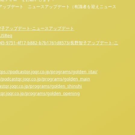
アップデート ニュースアップデート（有識者を迎えニュース
ップデート-ニュースアップデート⁠⁠⁠⁠⁠⁠⁠⁠⁠⁠⁠⁠⁠⁠⁠⁠⁠⁠⁠⁠⁠⁠⁠⁠⁠⁠⁠⁠⁠⁠⁠⁠⁠⁠⁠⁠⁠⁠⁠⁠⁠⁠⁠⁠⁠⁠⁠⁠⁠⁠⁠⁠⁠⁠⁠⁠⁠⁠⁠⁠⁠⁠⁠⁠⁠⁠⁠⁠⁠⁠⁠⁠⁠⁠⁠⁠⁠⁠⁠⁠⁠⁠⁠⁠⁠⁠⁠⁠⁠⁠⁠⁠⁠⁠⁠⁠⁠⁠⁠⁠
⁠⁠⁠⁠⁠⁠⁠⁠⁠⁠⁠⁠⁠⁠⁠⁠⁠⁠⁠⁠⁠⁠⁠⁠⁠⁠⁠
⁠⁠⁠⁠⁠⁠⁠⁠⁠⁠⁠⁠⁠⁠⁠⁠⁠⁠⁠⁠⁠https://music.amazon.co.jp/podcasts/80f6d545-9751-4f17-b882-b7b1761d8573/長野智子アップデート-ニ
⁠⁠⁠⁠⁠⁠⁠⁠⁠⁠⁠⁠⁠⁠⁠⁠⁠⁠⁠⁠⁠⁠⁠⁠⁠⁠⁠⁠⁠⁠⁠⁠⁠⁠⁠⁠⁠⁠⁠⁠⁠⁠⁠⁠⁠⁠⁠⁠⁠⁠⁠⁠⁠⁠⁠⁠⁠⁠⁠⁠⁠⁠⁠⁠⁠⁠⁠⁠⁠⁠⁠⁠⁠⁠⁠⁠⁠⁠⁠⁠⁠⁠⁠⁠⁠⁠⁠⁠⁠https://podcastqr.joqr.co.jp/programs/golden_iitai/⁠⁠⁠⁠⁠⁠⁠⁠⁠⁠⁠⁠⁠⁠⁠⁠⁠⁠⁠⁠⁠⁠⁠⁠⁠⁠⁠⁠⁠⁠⁠⁠⁠⁠⁠⁠⁠⁠⁠⁠⁠⁠⁠⁠⁠⁠⁠⁠⁠⁠⁠⁠⁠⁠⁠⁠⁠⁠⁠⁠⁠⁠⁠⁠⁠⁠⁠⁠⁠⁠⁠⁠⁠⁠⁠⁠⁠⁠⁠⁠⁠⁠⁠⁠⁠⁠⁠⁠⁠⁠⁠⁠⁠⁠⁠⁠⁠⁠⁠⁠
⁠⁠⁠⁠⁠⁠⁠⁠⁠⁠⁠⁠⁠⁠⁠⁠⁠⁠⁠⁠⁠⁠⁠⁠⁠⁠⁠⁠⁠⁠⁠⁠⁠⁠⁠⁠⁠⁠⁠⁠⁠⁠⁠⁠⁠⁠⁠⁠⁠⁠⁠⁠⁠⁠⁠⁠⁠⁠⁠⁠⁠⁠⁠⁠⁠⁠⁠⁠⁠https://podcastqr.joqr.co.jp/programs/golden_main⁠⁠⁠⁠⁠⁠⁠⁠⁠⁠⁠⁠⁠⁠⁠⁠⁠⁠⁠⁠⁠⁠⁠⁠⁠⁠⁠⁠⁠⁠⁠⁠⁠⁠⁠⁠⁠⁠⁠⁠⁠⁠⁠⁠⁠⁠⁠⁠⁠⁠⁠⁠⁠⁠⁠⁠⁠⁠⁠⁠⁠⁠⁠⁠⁠⁠⁠⁠⁠⁠⁠⁠⁠⁠⁠⁠⁠⁠⁠⁠⁠⁠⁠⁠⁠⁠⁠⁠⁠⁠⁠⁠⁠⁠⁠⁠⁠⁠⁠⁠
⁠⁠⁠⁠⁠⁠⁠⁠⁠⁠⁠⁠⁠⁠⁠⁠⁠⁠⁠⁠⁠⁠⁠⁠⁠⁠⁠⁠⁠⁠⁠⁠⁠⁠⁠⁠⁠⁠⁠⁠https://podcastqr.joqr.co.jp/programs/golden_shinshi⁠⁠⁠⁠⁠⁠⁠⁠⁠⁠⁠⁠⁠⁠⁠⁠⁠⁠⁠⁠⁠⁠⁠⁠⁠⁠⁠⁠⁠⁠⁠⁠⁠⁠⁠⁠⁠⁠⁠⁠⁠⁠⁠⁠⁠⁠⁠⁠⁠⁠⁠⁠⁠⁠⁠⁠⁠⁠⁠⁠⁠⁠⁠⁠⁠⁠⁠⁠⁠⁠⁠⁠⁠⁠⁠⁠⁠⁠⁠⁠⁠⁠⁠⁠⁠⁠⁠⁠⁠⁠⁠⁠⁠⁠⁠⁠⁠⁠⁠⁠
⁠⁠⁠⁠⁠⁠⁠⁠⁠⁠⁠⁠⁠⁠⁠⁠⁠⁠⁠⁠⁠⁠⁠⁠⁠⁠⁠⁠⁠⁠⁠⁠⁠⁠⁠⁠⁠⁠⁠⁠⁠⁠⁠⁠⁠⁠⁠⁠⁠⁠⁠⁠⁠⁠⁠⁠⁠⁠https://podcastqr.joqr.co.jp/programs/golden_opening⁠⁠