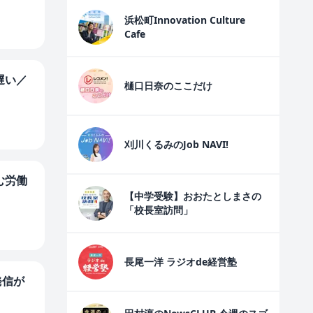
浜松町Innovation Culture
Cafe
遅い／
樋口日奈のここだけ
刈川くるみのJob NAVI!
む労働
【中学受験】おおたとしまさの
「校長室訪問」
長尾一洋 ラジオde経営塾
発信が