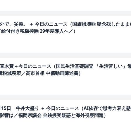
 海外で、妥協。 ＋ 今日のニュース（国旗損壊罪 疑念残したまま
給付付き税額控除 29年度導入へ／）
賞・直木賞＋今日のニュース（国民生活基礎調査 「生活苦しい」
費税減税策／高市首相 中傷動画陳述書）
月15日 牛丼大盛り ＋ 今日のニュース（AI依存で思考力衰え懸
に影響は／福岡県議会 金銭授受疑惑と海外視察問題）