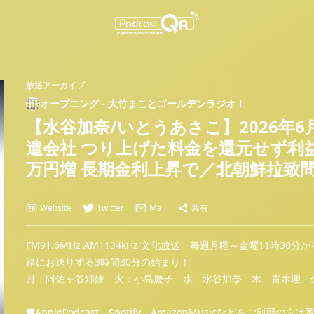
放送アーカイブ
オープニング - 大竹まことゴールデンラジオ！
【水谷加奈/いとうあさこ】2026年6
遣会社 つり上げた料金を還元せず利益
万円増 長期金利上昇で／北朝鮮拉致問
Website
Twitter
Mail
共有
FM91.6MHz AM1134kHz 文化放送 毎週月曜～金曜11
緒にお送りする3時間30分の始まり！
月：阿佐ヶ谷姉妹 火：小島慶子 水：水谷加奈 木：青木理 金
■ApplePodcast、Spotify、AmazonMusicなどをご利