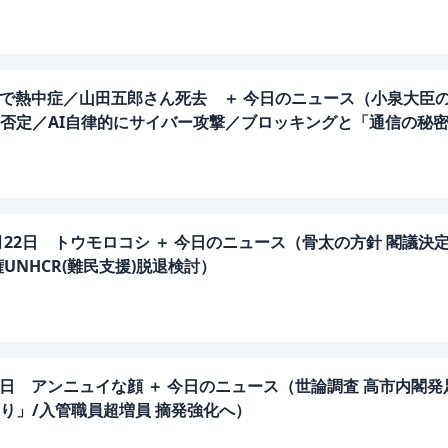
野球で熱中症／山田五郎さん死去 ＋ 今日のニュース（小泉大臣
否定／AI自律的にサイバー攻撃／ブロッキングと「通信の秘
月22日 トウモロコシ ＋ 今日のニュース（骨太の方針 閣議決定
UNHCR(難民支援)脱退検討）
21日 アンニュイな顔 ＋ 今日のニュース（世論調査 高市内閣発
り」/入管職員超増員 摘発強化へ）