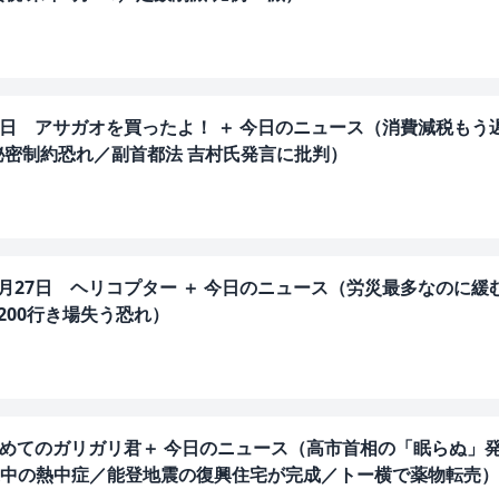
28日 アサガオを買ったよ！ ＋ 今日のニュース（消費減税もう
秘密制約恐れ／副首都法 吉村氏発言に批判）
7月27日 ヘリコプター ＋ 今日のニュース（労災最多なのに緩
200行き場失う恐れ）
はじめてのガリガリ君＋ 今日のニュース（高市首相の「眠らぬ」
中の熱中症／能登地震の復興住宅が完成／トー横で薬物転売）