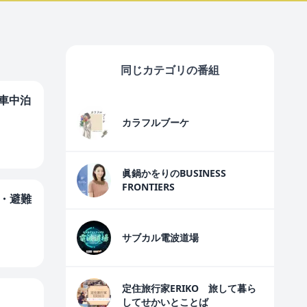
同じカテゴリの番組
 車中泊
カラフルブーケ
眞鍋かをりのBUSINESS
FRONTIERS
暑・避難
サブカル電波道場
定住旅行家ERIKO 旅して暮ら
してせかいとことば