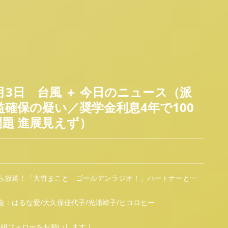
月3日 台風 ＋ 今日のニュース（派
確保の疑い／奨学金利息4年で100
題 進展見えず）
時30分から放送！「大竹まこと ゴールデンラジオ！」パートナーと一
：はるな愛/大久保佳代子/光浦靖子/ヒコロヒー
用の方は番組フォローをお願いします！