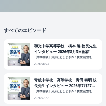
すべてのエピソード
和光中学高等学校 橋本 暁 校長先生
インタビュー 2026年8月3日配信
【中学受験】おおたとしまさの「校長室訪問」
2026.08.03
青稜中学校・高等学校 青田 泰明 校
長先生インタビュー 2026年7月27日
配信
【中学受験】おおたとしまさの「校長室訪問」
2026.07.27