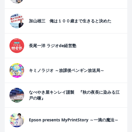
加山雄三 俺は１００歳まで生きると決めた
長尾一洋 ラジオde経営塾
キミノラジオ ～放課後ペンギン放送局～
なべやき屋キンレイ謹製 『秋の夜長に染みる江
戸の噺』
Epson presents MyPrintStory ～一滴の魔法～