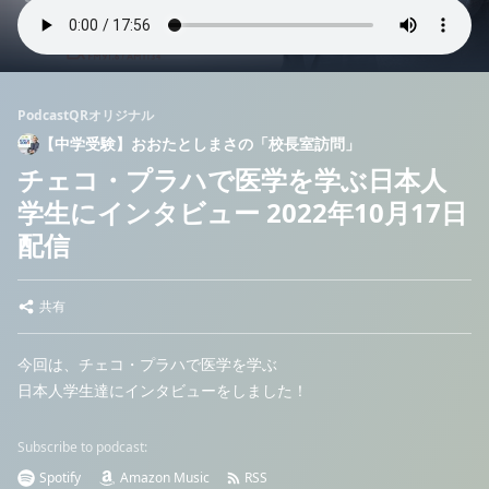
PodcastQRオリジナル
【中学受験】おおたとしまさの「校長室訪問」
チェコ・プラハで医学を学ぶ日本人
学生にインタビュー 2022年10月17日
配信
共有
今回は、チェコ・プラハで医学を学ぶ
日本人学生達にインタビューをしました！
Subscribe to podcast:
Spotify
Amazon Music
RSS