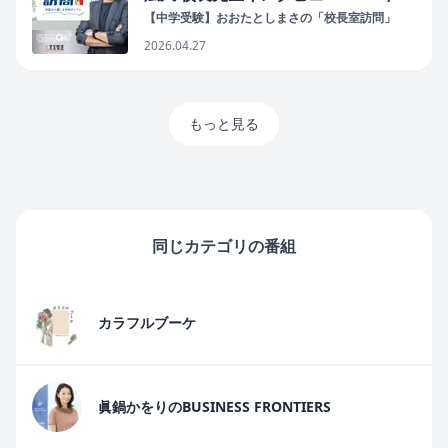
月27日配信
【中学受験】おおたとしまさの「校長室訪問」
2026.04.27
もっと見る
同じカテゴリの番組
カラフルブーケ
眞鍋かをりのBUSINESS FRONTIERS