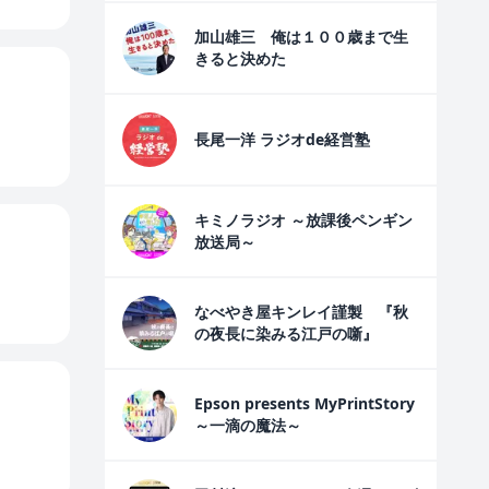
加山雄三 俺は１００歳まで生
きると決めた
長尾一洋 ラジオde経営塾
キミノラジオ ～放課後ペンギン
放送局～
なべやき屋キンレイ謹製 『秋
の夜長に染みる江戸の噺』
Epson presents MyPrintStory
～一滴の魔法～