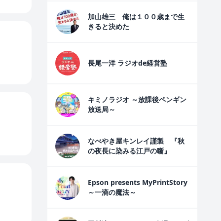
加山雄三 俺は１００歳まで生
きると決めた
長尾一洋 ラジオde経営塾
キミノラジオ ～放課後ペンギン
放送局～
なべやき屋キンレイ謹製 『秋
の夜長に染みる江戸の噺』
Epson presents MyPrintStory
～一滴の魔法～