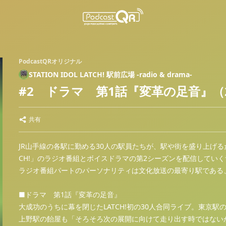
PodcastQRオリジナル
STATION IDOL LATCH! 駅前広場 -radio & drama-
#2 ドラマ 第1話『変革の足音』（2
共有
JR山手線の各駅に勤める30人の駅員たちが、駅や街を盛り上げるためア
CH!」のラジオ番組とボイスドラマの第2シーズンを配信してい
ラジオ番組パートのパーソナリティは文化放送の最寄り駅である、
■ドラマ 第1話『変革の足音』
大成功のうちに幕を閉じたLATCH!初の30人合同ライブ。東京駅
上野駅の飴屋も「そろそろ次の展開に向けて走り出す時ではない