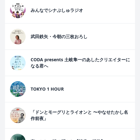
みんなでシナぷしゅラジオ
武田鉄矢・今朝の三枚おろし
CODA presents 土岐隼一のあしたクリエイターに
なる君へ
TOKYO 1 HOUR
「ドンとモーグリとライオンと 〜やなせたかし名
作前夜」