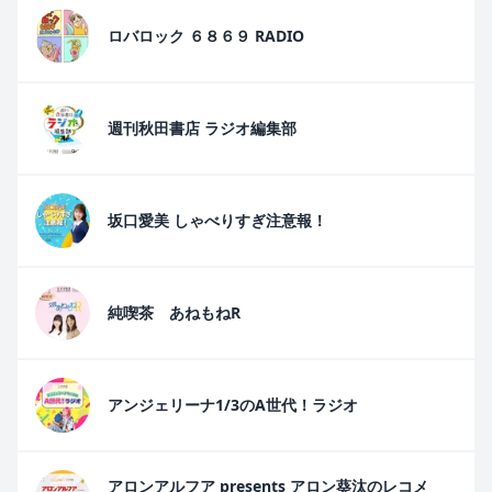
ロバロック ６８６９ RADIO
週刊秋田書店 ラジオ編集部
坂口愛美 しゃべりすぎ注意報！
純喫茶 あねもねR
アンジェリーナ1/3のA世代！ラジオ
アロンアルフア presents アロン葵汰のレコメ