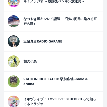
キミノラジオ ～放課後ペンギン放送局～
なべやき屋キンレイ謹製 『秋の夜長に染みる江
戸の噺』
近藤真彦RADIO GARAGE
朝の小鳥
STATION IDOL LATCH! 駅前広場 -radio &
drama-
イキヅライブ！ LOVELIVE! BLUEBIRD って知っ
てる？ラジオ