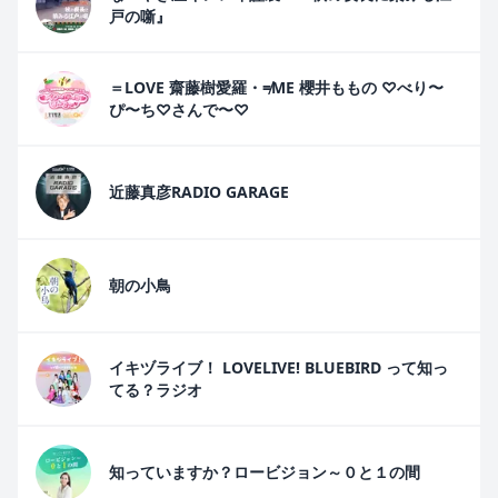
戸の噺』
＝LOVE 齋藤樹愛羅・≠ME 櫻井ももの ♡べり〜
ぴ〜ち♡さんで〜♡
近藤真彦RADIO GARAGE
朝の小鳥
イキヅライブ！ LOVELIVE! BLUEBIRD って知っ
てる？ラジオ
知っていますか？ロービジョン～０と１の間