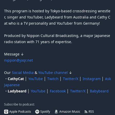
This program is hosted by Tokyo-based crossdressing wrestle
r, singer and YouTuber, Ladybeard from Australia and Cathy C
at who is a TV personality and YouTuber from Germany!
Produced by Nippon Cultural Broadcasting, a major Japanese
radio station with 71 years of expertise.
Message ↓
nippon@joqr.net
Our
Social Media
&
YouTube channel
↓
・CathyCat │
YouTube
│
Twitch
│
Twitter/X
│
Instagram
│
Ask
Japanese
・Ladybeard │
YouTube
│
Facebook
│
Twitter/X
│
Babybeard
Subscribe to podcast:
Apple Podcasts
Spotify
Amazon Music
RSS