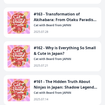
#163 - Transformation of
Akihabara: From Otaku Paradise
to What?
Cat with Beard from JAPAN
2025.07.28
#162 - Why is Everything So Small
& Cute in Japan?
Cat with Beard from JAPAN
2025.07.21
#161 - The Hidden Truth About
Ninjas in Japan: Shadow Legends
or Overhyped Cosplayers?
Cat with Beard from JAPAN
2025.07.14