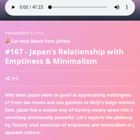
PodcastQRオリジナル
Cat with Beard from JAPAN
#167 - Japan's Relationship with
Emptiness & Minimalism
共有
Why does Japan seem so good at appreciating nothingnes
s? From tea rooms and zen gardens to MUJI's beige minima
lism, Japan has a unique way of turning empty space into s
omething emotionally powerful. Let's explore the philosop
hy, history amd evolution of emptiness and minimalism in J
apanese culture.