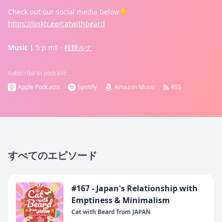
Check out our social media below👇
https://linktr.ee/catwithbeard
Music |
5 p.m‼ -
桜餅ルナ
Subscribe to podcast:
Apple Podcasts
Spotify
Amazon Music
RSS
すべてのエピソード
#167 - Japan's Relationship with
Emptiness & Minimalism
Cat with Beard from JAPAN