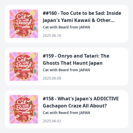
##160 - Too Cute to be Sad: Inside
Japan's Yami Kawaii & Other
Fashion Subcultures
Cat with Beard from JAPAN
2025.06.16
#159 - Onryo and Tatari: The
Ghosts That Haunt Japan
Cat with Beard from JAPAN
2025.06.09
#158 - What's Japan's ADDICTIVE
Gachapon Craze All About?
Cat with Beard from JAPAN
2025.06.02