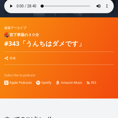
放送アーカイブ
宮下草薙の３０分
#343「うんちはダメです」
共有
Subscribe to podcast:
Apple Podcasts
Spotify
Amazon Music
RSS