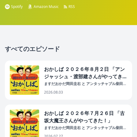
Spotify
Amazon Music
RSS
すべてのエピソード
おかしば ２０２６年８月２日 「アン
ジャッシュ・渡部建さんがやってき
た！」
ますだおかだ岡田圭右 と アンタッチャブル柴田英
嗣 の おかしば
2026.08.03
おかしば ２０２６年７月２６日 「古
坂大魔王さんがやってきた！」
ますだおかだ岡田圭右 と アンタッチャブル柴田英
嗣 の おかしば
2026.07.27