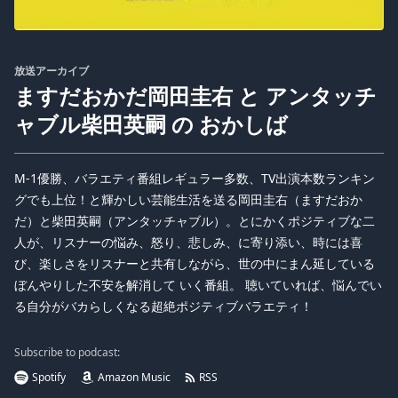
放送アーカイブ
ますだおかだ岡田圭右 と アンタッチ
ャブル柴田英嗣 の おかしば
M-1優勝、バラエティ番組レギュラー多数、TV出演本数ランキン
グでも上位！と輝かしい芸能生活を送る岡田圭右（ますだおか
だ）と柴田英嗣（アンタッチャブル）。とにかくポジティブな二
人が、リスナーの悩み、怒り、悲しみ、に寄り添い、時には喜
び、楽しさをリスナーと共有しながら、世の中にまん延している
ぼんやりした不安を解消して いく番組。 聴いていれば、悩んでい
る自分がバカらしくなる超絶ポジティブバラエティ！
Subscribe to podcast:
Spotify
Amazon Music
RSS