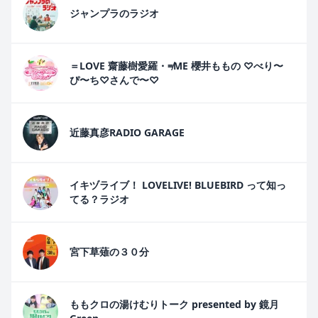
ジャンプラのラジオ
＝LOVE 齋藤樹愛羅・≠ME 櫻井ももの ♡べり〜
ぴ〜ち♡さんで〜♡
近藤真彦RADIO GARAGE
イキヅライブ！ LOVELIVE! BLUEBIRD って知っ
てる？ラジオ
宮下草薙の３０分
ももクロの湯けむりトーク presented by 鏡月