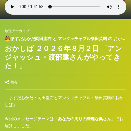
放送アーカイブ
ますだおかだ岡田圭右 と アンタッチャブル柴田英嗣 の おかし
ば
おかしば ２０２６年８月２日 「アン
ジャッシュ・渡部建さんがやってき
た！」
共有
「ますだおかだ・岡田圭右とアンタッチャブル・柴田英嗣のおか
しば」
今回のメッセージテーマは「
あなたの周りの綺麗な奥さん
」でお
届けしました。