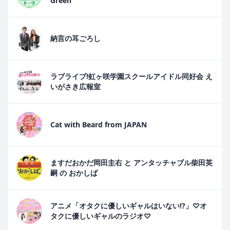
Green
納言の耳ごろし
ラブライブ!虹ヶ咲学園スクールアイドル同好会 え
いがさき広報室
Cat with Beard from JAPAN
ますだおかだ岡田圭右 と アンタッチャブル柴田英
嗣 の おかしば
アニメ「オタクに優しいギャルはいない!?」♡オ
タクに優しいギャルのラジオ♡