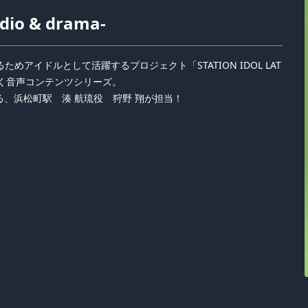
dio & drama-
アイドルとして活躍するプロジェクト「STATION IDOL LAT
いく音声コンテンツシリーズ。
、浜松町駅 湊 航琉役 狩野 翔が担当！