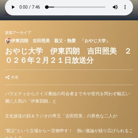
放送アーカイブ
伊東四朗 吉田照美 親父・熱愛 「おやじ大学」
おやじ大学 伊東四朗 吉田照美 ２
０２６年２月２１日放送分
共有
バラエティからクイズ番組の司会者まで今や世代を問わず幅広い
層に人気の「伊東四朗」と
文化放送の顔＆ラジオの帝王「吉田照美」の異色な二人が
”親父”という立場から一言物申す！ 熱い激論が繰り広げられるこ
とも！？