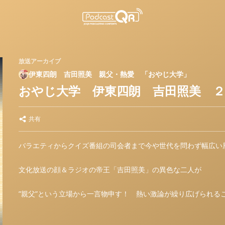
放送アーカイブ
伊東四朗 吉田照美 親父・熱愛 「おやじ大学」
おやじ大学 伊東四朗 吉田照美 ２
共有
バラエティからクイズ番組の司会者まで今や世代を問わず幅広い
文化放送の顔＆ラジオの帝王「吉田照美」の異色な二人が
”親父”という立場から一言物申す！ 熱い激論が繰り広げられる