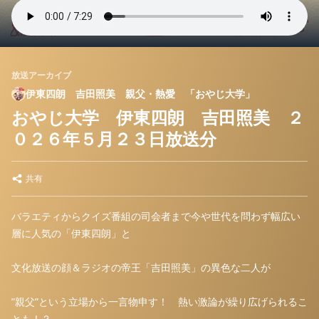
放送アーカイブ
伊東四朗 吉田照美 親父・熱愛 「おやじ大学」
おやじ大学 伊東四朗 吉田照美 ２
０２６年５月２３日放送分
共有
バラエティからクイズ番組の司会者まで今や世代を問わず幅広い
層に人気の「伊東四朗」と
文化放送の顔＆ラジオの帝王「吉田照美」の異色な二人が
”親父”という立場から一言物申す！ 熱い激論が繰り広げられるこ
とも！？