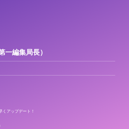
代第一編集局長）
』
早くアップデート！
」