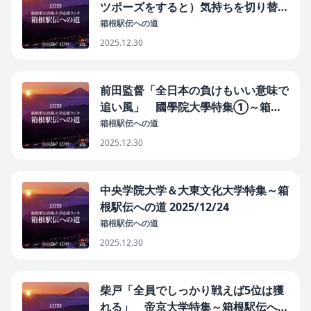
ツポーズをすると）気持ちを切り替え
られる」 國學院大學特集②～箱根
箱根駅伝への道
駅伝への道 2025/12/26
2025.12.30
前田監督「全日本の負けもいい意味で
追い風」 國學院大學特集➀～箱根
駅伝への道 2025/12/25
箱根駅伝への道
2025.12.30
中央学院大学＆大東文化大学特集～箱
根駅伝への道 2025/12/24
箱根駅伝への道
2025.12.30
柴戸「全員でしっかり戦えば5位は獲
れる」 帝京大学特集～箱根駅伝への