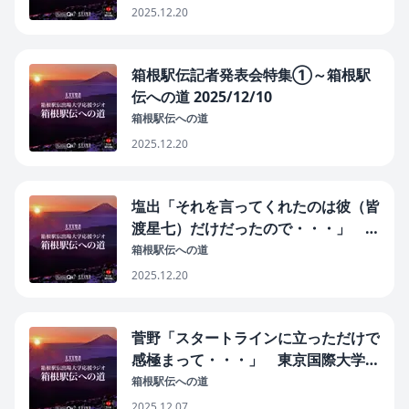
2025.12.20
箱根駅伝記者発表会特集➀～箱根駅
伝への道 2025/12/10
箱根駅伝への道
2025.12.20
塩出「それを言ってくれたのは彼（皆
渡星七）だけだったので・・・」 青
山学院大学特集～箱根駅伝への道
箱根駅伝への道
2025/12/9
2025.12.20
菅野「スタートラインに立っただけで
感極まって・・・」 東京国際大学特
集②～箱根駅伝への道 2025/12/5
箱根駅伝への道
2025.12.07