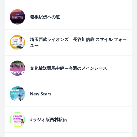
箱根駅伝への道
埼玉西武ライオンズ 長谷川信哉 スマイル フォー
ユー
文化放送競馬中継～今週のメインレース
New Stars
#ラジオ版西村駅伝