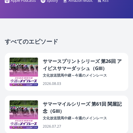
Apple Podcasts
Spotify
Amazon Music
RSS
すべてのエピソード
サマースプリントシリーズ 第26回 ア
イビスサマーダッシュ（GⅢ）
文化放送競馬中継～今週のメインレース
2026.08.03
サマーマイルシリーズ 第61回 関屋記
念（GⅢ）
文化放送競馬中継～今週のメインレース
2026.07.27