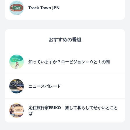
Track Town JPN
おすすめの番組
知っていますか？ロービジョン～０と１の間
ニュースパレード
定住旅行家ERIKO 旅して暮らしてせかいとこと
ば