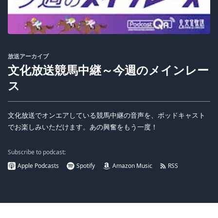
放送アーカイブ
文化放送競馬中継～今週のメインレー
ス
文化放送でオンエアしている競馬中継の音声を、ポッドキャスト
でお楽しみいただけます。あの興奮をもう一度！
Subscribe to podcast:
Apple Podcasts
Spotify
Amazon Music
RSS