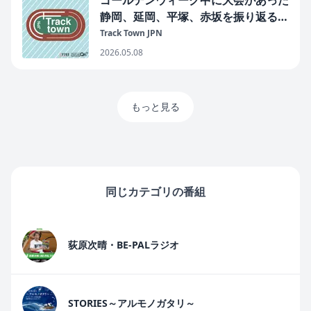
ゴールデンウィーク中に大会があった
静岡、延岡、平塚、赤坂を振り返る～
TrackTownJPN 第298回2026年5月8
Track Town JPN
日
2026.05.08
もっと見る
同じカテゴリの番組
荻原次晴・BE-PALラジオ
STORIES～アルモノガタリ～