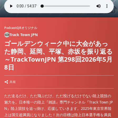
PodcastQRオリジナル
Track Town JPN
ゴールデンウィーク中に大会があっ
た静岡、延岡、平塚、赤坂を振り返る
～TrackTownJPN 第298回2026年5月
8日
共有
ただ走るだけ、ただ飛ぶだけ、ただ投げるだけでない陸上競技の
魅力を。日本唯一の陸上『雑談』専門チャンネル『Track Town JP
N』陸上競技を追っ掛け、応援していきます。2025年東京世界陸
上は国立超満員になりました！次の目標は陸上日本選手権を満員