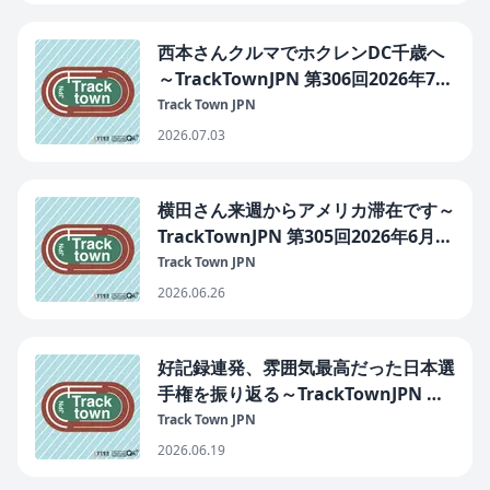
西本さんクルマでホクレンDC千歳へ
～TrackTownJPN 第306回2026年7月
2日
Track Town JPN
2026.07.03
横田さん来週からアメリカ滞在です～
TrackTownJPN 第305回2026年6月26
日
Track Town JPN
2026.06.26
好記録連発、雰囲気最高だった日本選
手権を振り返る～TrackTownJPN 第
304回2026年6月19日
Track Town JPN
2026.06.19