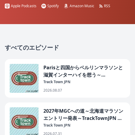
Apple Podcasts
Spotify
Amazon Music
RSS
すべてのエピソード
Parisと四国からベルリンマラソンと
滋賀インターハイを想う～
TrackTownJPN 第311回2026年8月7
Track Town JPN
日
2026.08.07
2027年MGCへの道～北海道マラソン
エントリー発表～TrackTownJPN 第
310回2026年7月31日
Track Town JPN
2026.07.31