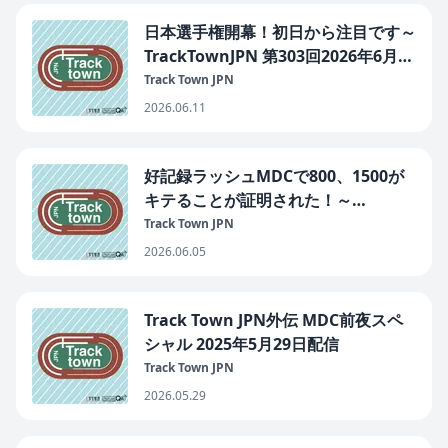
日本選手権開幕！初日から注目です～
TrackTownJPN 第303回2026年6月11
日
Track Town JPN
2026.06.11
好記録ラッシュMDCで800、1500が
キテることが証明された！～
TrackTownJPN 第302回2026年6月5
Track Town JPN
日
2026.06.05
Track Town JPN外伝 MDC前夜スペ
シャル 2025年5月29日配信
Track Town JPN
2026.05.29