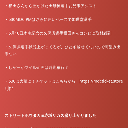
・横田さんから圧かけた田母神選手お見事アシスト
・530MDC PMはさらに速いペースで加世堂選手
・5月10日木南記念の久保凛選手横田さんコンビに取材殺到
・久保凛選手状態上がってるが、ひと冬越せてないので高望み出
来ない
・しぞーかマイル企画は時期移行？
・530は大蔵に！チケットはこちらから
https://mdcticket.store
s.jp/
ストリートボウタカin赤坂サカス盛り上がりました