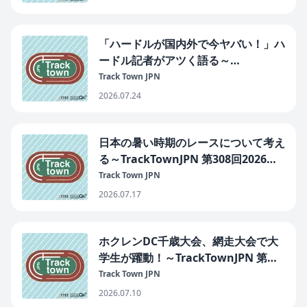
「ハードルが国内外で今ヤバい！」ハ
ードル記者がアツく語る～
TrackTownJPN 第309回2026年7月24
Track Town JPN
日
2026.07.24
日本の暑い時期のレースについて考え
る～TrackTownJPN 第308回2026年7
月17日
Track Town JPN
2026.07.17
ホクレンDC千歳大会、網走大会で大
学生が躍動！～TrackTownJPN 第
307回2026年7月10日
Track Town JPN
2026.07.10