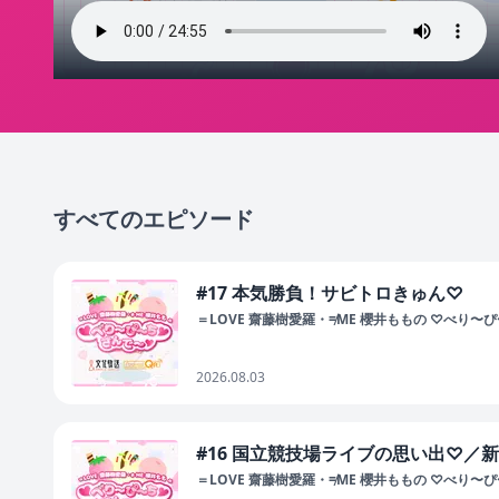
すべてのエピソード
#17 本気勝負！サビトロきゅん♡
＝LOVE 齋藤樹愛羅・≠ME 櫻井ももの ♡べり〜
2026.08.03
#16 国立競技場ライブの思い出♡／
＝LOVE 齋藤樹愛羅・≠ME 櫻井ももの ♡べり〜