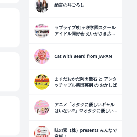
納言の耳ごろし
ラブライブ!虹ヶ咲学園スクール
アイドル同好会 えいがさき広報
室
Cat with Beard from JAPAN
ますだおかだ岡田圭右 と アンタ
ッチャブル柴田英嗣 の おかしば
アニメ「オタクに優しいギャル
はいない!?」♡オタクに優しい
ギャルのラジオ♡
味の素（株）presents みんなで
音飯！