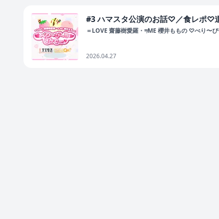
#3 ハマスタ公演のお話♡／食レポ♡
＝LOVE 齋藤樹愛羅・≠ME 櫻井ももの ♡べり〜
2026.04.27