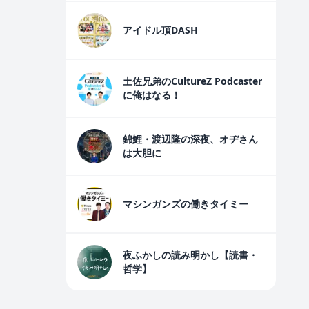
アイドル頂DASH
土佐兄弟のCultureZ Podcaster
に俺はなる！
錦鯉・渡辺隆の深夜、オヂさん
は大胆に
マシンガンズの働きタイミー
夜ふかしの読み明かし【読書・
哲学】