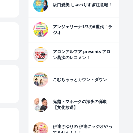
坂口愛美 しゃべりすぎ注意報！
アンジェリーナ1/3のA世代！ラ
ジオ
アロンアルフア presents アロ
ン葵汰のレコメン！
こむちゃっとカウントダウン
鬼越トマホークの深夜の弾痕
【文化放送】
伊達さゆりの 伊達にラジオやっ
てません！！！