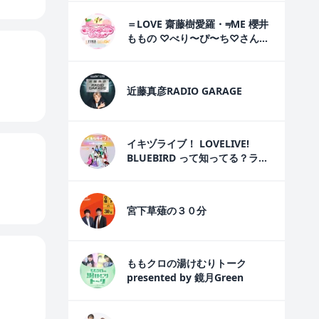
＝LOVE 齋藤樹愛羅・≠ME 櫻井
ももの ♡べり〜ぴ〜ち♡さん
で〜♡
近藤真彦RADIO GARAGE
イキヅライブ！ LOVELIVE!
BLUEBIRD って知ってる？ラジ
オ
宮下草薙の３０分
ももクロの湯けむりトーク
presented by 鏡月Green