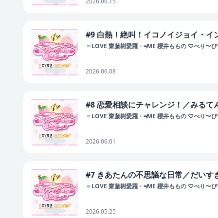
2026.06.15
#9 白熱！絶叫！イコノイジョイ・イ
＝LOVE 齋藤樹愛羅・≠ME 櫻井ももの ♡べり〜
2026.06.08
#8 恋愛相談にチャレンジ！／みるて
＝LOVE 齋藤樹愛羅・≠ME 櫻井ももの ♡べり〜
2026.06.01
#7 きあたんの不思議な日常／だいす
＝LOVE 齋藤樹愛羅・≠ME 櫻井ももの ♡べり〜
2026.05.25