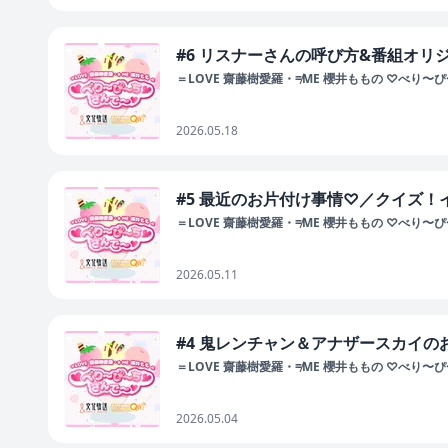
#6 リスナーさんの呼び方&番組オリ
＝LOVE 齋藤樹愛羅・≠ME 櫻井ももの ♡べり〜
2026.05.18
#5 最近のお片付け事情♡／クイズ！
＝LOVE 齋藤樹愛羅・≠ME 櫻井ももの ♡べり〜
2026.05.11
#4 鬼レンチャン＆アナザースカイ
＝LOVE 齋藤樹愛羅・≠ME 櫻井ももの ♡べり〜
2026.05.04