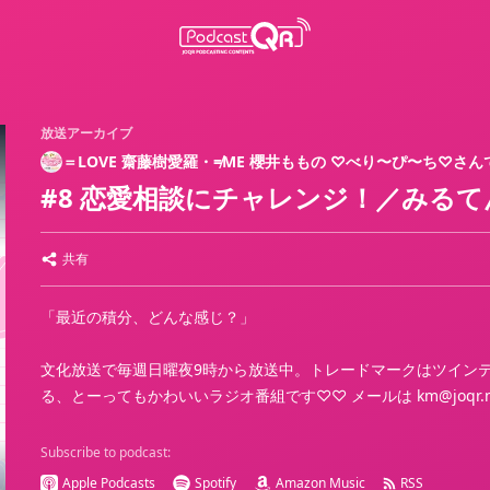
放送アーカイブ
＝LOVE 齋藤樹愛羅・≠ME 櫻井ももの ♡べり〜ぴ〜ち♡さん
#8 恋愛相談にチャレンジ！／みる
共有
「最近の積分、どんな感じ？」
文化放送で毎週日曜夜9時から放送中。トレードマークはツイン
る、とーってもかわいいラジオ番組です♡♡ メールは km@joqr.net ／ htt
Subscribe to podcast:
Apple Podcasts
Spotify
Amazon Music
RSS