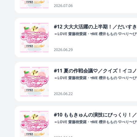
2026.07.06
#12 大大大活躍の上半期！／だいす
＝LOVE 齋藤樹愛羅・≠ME 櫻井ももの ♡べり〜
2026.06.29
#11 夏の作戦会議♡／クイズ！イコ
＝LOVE 齋藤樹愛羅・≠ME 櫻井ももの ♡べり〜
2026.06.22
#10 ももきゅんの演技にびっくり！
＝LOVE 齋藤樹愛羅・≠ME 櫻井ももの ♡べり〜