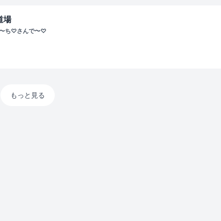
道場
ぴ〜ち♡さんで〜♡
もっと見る