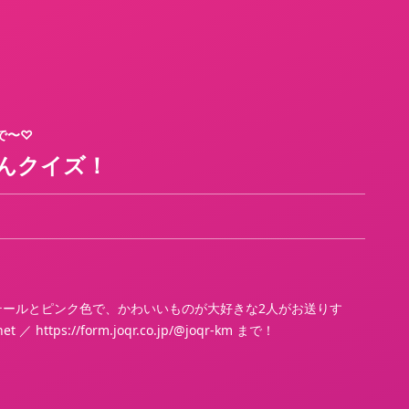
で〜♡
てんクイズ！
テールとピンク色で、かわいいものが大好きな2人がお送りす
ps://form.joqr.co.jp/@joqr-km まで！