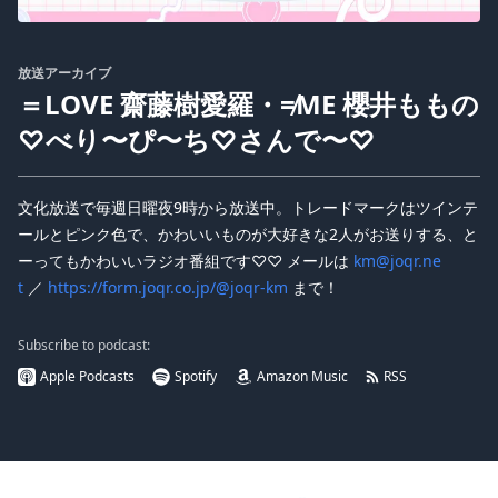
放送アーカイブ
＝LOVE 齋藤樹愛羅・≠ME 櫻井ももの
♡べり〜ぴ〜ち♡さんで〜♡
文化放送で毎週日曜夜9時から放送中。トレードマークはツインテ
ールとピンク色で、かわいいものが大好きな2人がお送りする、と
ーってもかわいいラジオ番組です♡♡ メールは
km@joqr.ne
t
／
https://form.joqr.co.jp/@joqr-km
まで！
Subscribe to podcast:
Apple Podcasts
Spotify
Amazon Music
RSS