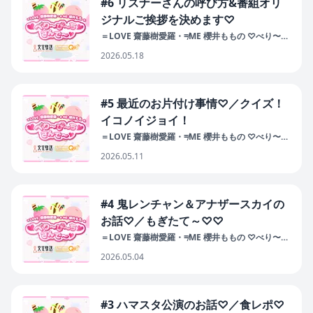
#6 リスナーさんの呼び方&番組オリ
ジナルご挨拶を決めます♡
＝LOVE 齋藤樹愛羅・≠ME 櫻井ももの ♡べり〜
ぴ〜ち♡さんで〜♡
2026.05.18
#5 最近のお片付け事情♡／クイズ！
イコノイジョイ！
＝LOVE 齋藤樹愛羅・≠ME 櫻井ももの ♡べり〜
ぴ〜ち♡さんで〜♡
2026.05.11
#4 鬼レンチャン＆アナザースカイの
お話♡／もぎたて～♡♡
＝LOVE 齋藤樹愛羅・≠ME 櫻井ももの ♡べり〜
ぴ〜ち♡さんで〜♡
2026.05.04
#3 ハマスタ公演のお話♡／食レポ♡