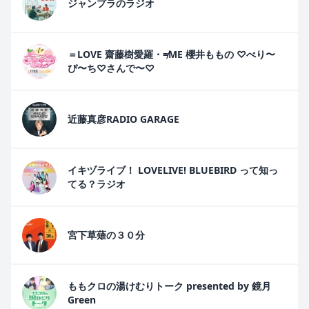
ジャンプラのラジオ
＝LOVE 齋藤樹愛羅・≠ME 櫻井ももの ♡べり〜
ぴ〜ち♡さんで〜♡
近藤真彦RADIO GARAGE
イキヅライブ！ LOVELIVE! BLUEBIRD って知っ
てる？ラジオ
宮下草薙の３０分
ももクロの湯けむりトーク presented by 鏡月
Green