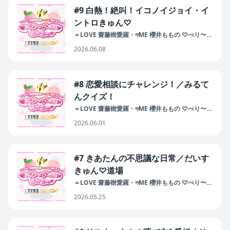
#9 白熱！絶叫！イコノイジョイ・イ
ントロきゅん♡
＝LOVE 齋藤樹愛羅・≠ME 櫻井ももの ♡べり〜
ぴ〜ち♡さんで〜♡
2026.06.08
#8 恋愛相談にチャレンジ！／みるて
んクイズ！
＝LOVE 齋藤樹愛羅・≠ME 櫻井ももの ♡べり〜
ぴ〜ち♡さんで〜♡
2026.06.01
#7 きあたんの不思議な日常／だいす
きゅん♡道場
＝LOVE 齋藤樹愛羅・≠ME 櫻井ももの ♡べり〜
ぴ〜ち♡さんで〜♡
2026.05.25