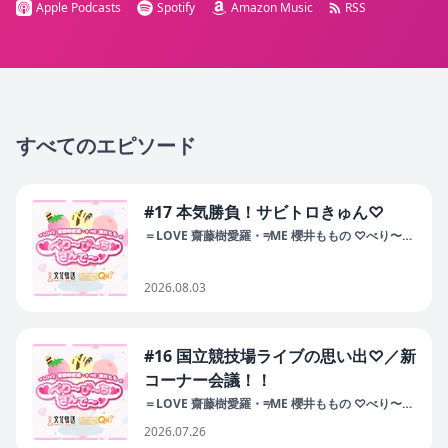
Apple Podcasts
Spotify
Amazon Music
RSS
すべてのエピソード
#17 本気勝負！サビトロきゅん♡
＝LOVE 齋藤樹愛羅・≠ME 櫻井ももの ♡べり〜
ぴ〜ち♡さんで〜♡
2026.08.03
#16 国立競技場ライブの思い出♡／新
コーナー会議！！
＝LOVE 齋藤樹愛羅・≠ME 櫻井ももの ♡べり〜
ぴ〜ち♡さんで〜♡
2026.07.26