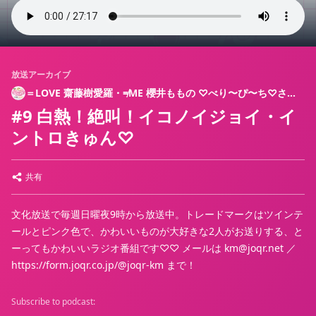
放送アーカイブ
＝LOVE 齋藤樹愛羅・≠ME 櫻井ももの ♡べり〜ぴ〜ち♡さん
で〜♡
#9 白熱！絶叫！イコノイジョイ・イ
ントロきゅん♡
共有
文化放送で毎週日曜夜9時から放送中。トレードマークはツインテ
ールとピンク色で、かわいいものが大好きな2人がお送りする、と
ーってもかわいいラジオ番組です♡♡ メールは km@joqr.net ／
https://form.joqr.co.jp/@joqr-km まで！
Subscribe to podcast: