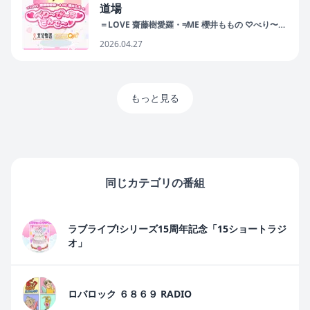
道場
＝LOVE 齋藤樹愛羅・≠ME 櫻井ももの ♡べり〜
ぴ〜ち♡さんで〜♡
2026.04.27
もっと見る
同じカテゴリの番組
ラブライブ!シリーズ15周年記念「15ショートラジ
オ」
ロバロック ６８６９ RADIO