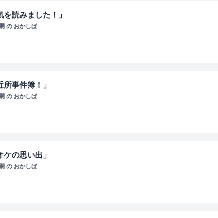
気を読みました！」
 の おかしば
近所事件簿！」
 の おかしば
オケの思い出」
 の おかしば