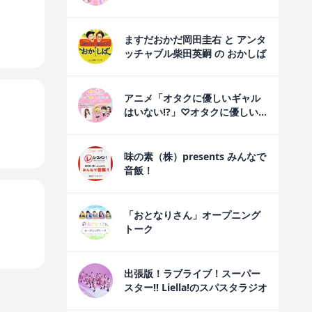
ますだおかだ岡田圭右 と アンタ
ッチャブル柴田英嗣 の おかしば
アニメ「オタクに優しいギャル
はいない!?」♡オタクに優しい
ギャルのラジオ♡
味の素（株）presents みんなで
音飯！
「おとなりさん」オープニング
トーク
出張版！ラブライブ！スーパー
スター!! Liella!のスパスタラジオ