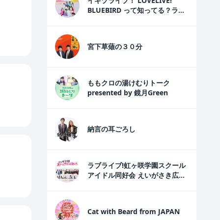
イキヅライブ！ LOVELIVE!
BLUEBIRD って知ってる？ラジ
オ
宮下草薙の３０分
ももクロの湯けむりトーク
presented by 鏡月Green
納言の耳ごろし
ラブライブ!虹ヶ咲学園スクール
アイドル同好会 えいがさき広報
室
Cat with Beard from JAPAN