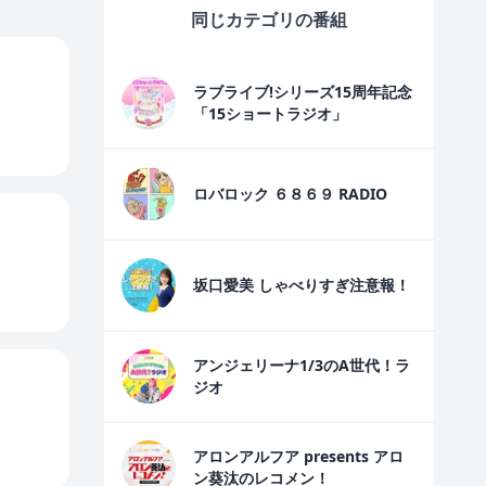
同じカテゴリの番組
ラブライブ!シリーズ15周年記念
「15ショートラジオ」
ロバロック ６８６９ RADIO
坂口愛美 しゃべりすぎ注意報！
アンジェリーナ1/3のA世代！ラ
ジオ
アロンアルフア presents アロ
ン葵汰のレコメン！