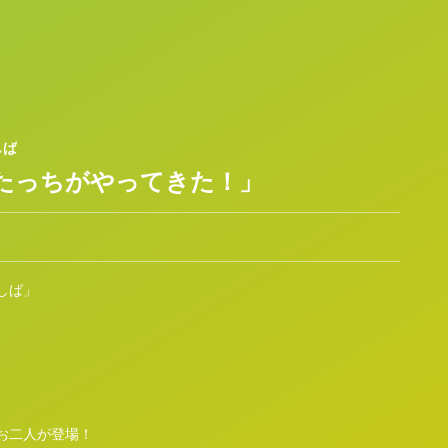
しば
・たっちがやってきた！」
しば」
お二人が登場！