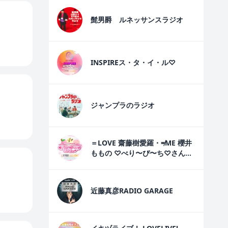
髭男爵 ルネッサンスラジオ
INSPIREス・タ・イ・ル♡
ジャンプラのラジオ
＝LOVE 齋藤樹愛羅・≠ME 櫻井
ももの ♡べり〜ぴ〜ち♡さん
で〜♡
近藤真彦RADIO GARAGE