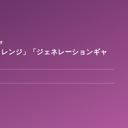
オ
ャレンジ」「ジェネレーションギャ