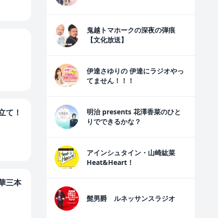
鬼越トマホークの深夜の弾痕
【文化放送】
伊達さゆりの 伊達にラジオやっ
てません！！！
立て！
明治 presents 花澤香菜のひと
りでできるかな？
アインシュタイン・山崎紘菜
Heat&Heart！
華三本
髭男爵 ルネッサンスラジオ