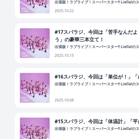
出張版！ラブライブ！スーパースター!! Liella!
2025.10.22
#17スパラジ、今回は「苦手なんだ
う」の豪華三本立て！
出張版！ラブライブ！スーパースター!! Liella!
2025.10.15
#16スパラジ、今回は「単位が！」
出張版！ラブライブ！スーパースター!! Liella!
2025.10.08
#15スパラジ、今回は「体温計」「
出張版！ラブライブ！スーパースター!! Liella!