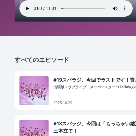
すべてのエピソード
#19スパラジ、今回でラストです！
出張版！ラブライブ！スーパースター!! Liella!
2025.10.29
#18スパラジ、今回は「ちっちゃい
三本立て！