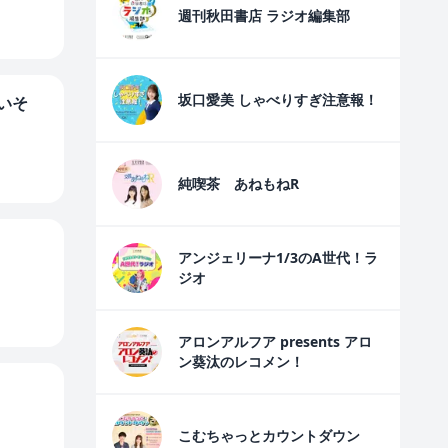
週刊秋田書店 ラジオ編集部
坂口愛美 しゃべりすぎ注意報！
いそ
純喫茶 あねもねR
アンジェリーナ1/3のA世代！ラ
ジオ
アロンアルフア presents アロ
ン葵汰のレコメン！
こむちゃっとカウントダウン