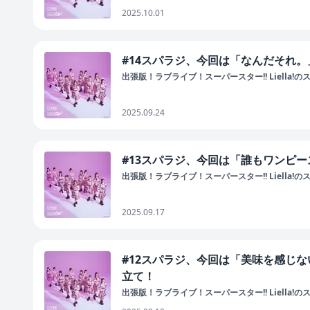
2025.10.01
#14スパラジ、今回は「なんだそれ
出張版！ラブライブ！スーパースター!! Liella!
2025.09.24
#13スパラジ、今回は「誰もワンピ
出張版！ラブライブ！スーパースター!! Liella!
2025.09.17
#12スパラジ、今回は「美味を感じ
立て！
出張版！ラブライブ！スーパースター!! Liella!