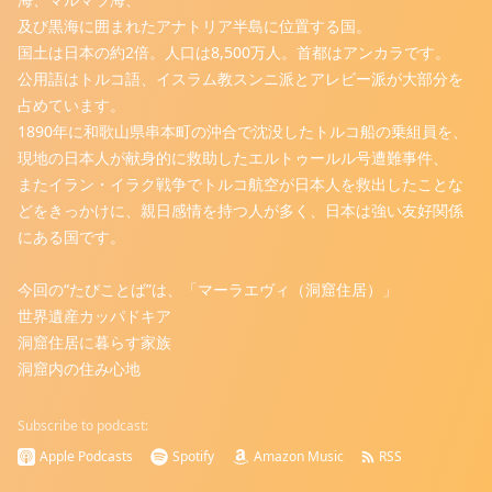
及び黒海に囲まれたアナトリア半島に位置する国。
国土は日本の約2倍。人口は8,500万人。首都はアンカラです。
公用語はトルコ語、イスラム教スンニ派とアレビー派が大部分を
占めています。
1890年に和歌山県串本町の沖合で沈没したトルコ船の乗組員を、
現地の日本人が献身的に救助したエルトゥールル号遭難事件、
またイラン・イラク戦争でトルコ航空が日本人を救出したことな
どをきっかけに、親日感情を持つ人が多く、日本は強い友好関係
にある国です。
今回の“たびことば”は、「マーラエヴィ（洞窟住居）」
世界遺産カッパドキア
洞窟住居に暮らす家族
洞窟内の住み心地
Subscribe to podcast:
Apple Podcasts
Spotify
Amazon Music
RSS