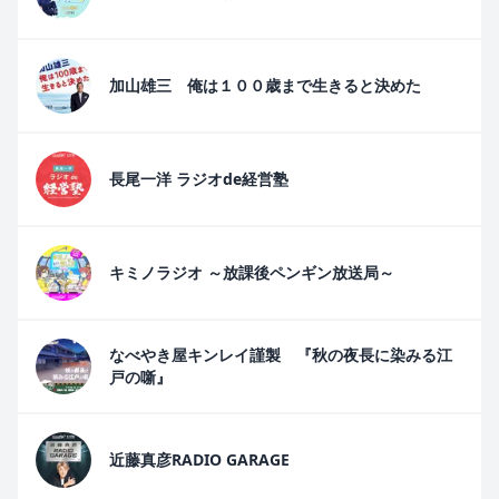
加山雄三 俺は１００歳まで生きると決めた
長尾一洋 ラジオde経営塾
キミノラジオ ～放課後ペンギン放送局～
なべやき屋キンレイ謹製 『秋の夜長に染みる江
戸の噺』
近藤真彦RADIO GARAGE