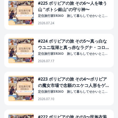
#225 ボリビアの旅 その6〜人を喰う
山 "ポトシ銀山"の守り神〜
定住旅行家ERIKO 旅して暮らしてせかいとこと
ば
2026.07.24
#224 ボリビアの旅 その5〜真っ白な
ウユニ塩湖と真っ赤なラグナ・コロラ
ダ〜
定住旅行家ERIKO 旅して暮らしてせかいとこと
ば
2026.07.17
#223 ボリビアの旅 その4〜ボリビア
の魔女市場で念願のエケコ人形をゲッ
ト！〜
定住旅行家ERIKO 旅して暮らしてせかいとこと
ば
2026.07.10
#222 ボリビアの旅 その3〜民族衣装