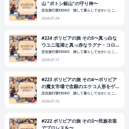
山 "ポトシ銀山"の守り神〜
定住旅行家ERIKO 旅して暮らしてせかいとこと
ば
2026.07.24
#224 ボリビアの旅 その5〜真っ白な
ウユニ塩湖と真っ赤なラグナ・コロラ
ダ〜
定住旅行家ERIKO 旅して暮らしてせかいとこと
ば
2026.07.17
#223 ボリビアの旅 その4〜ボリビア
の魔女市場で念願のエケコ人形をゲッ
ト！〜
定住旅行家ERIKO 旅して暮らしてせかいとこと
ば
2026.07.10
#222 ボリビアの旅 その3〜民族衣装
でプロレスを〜