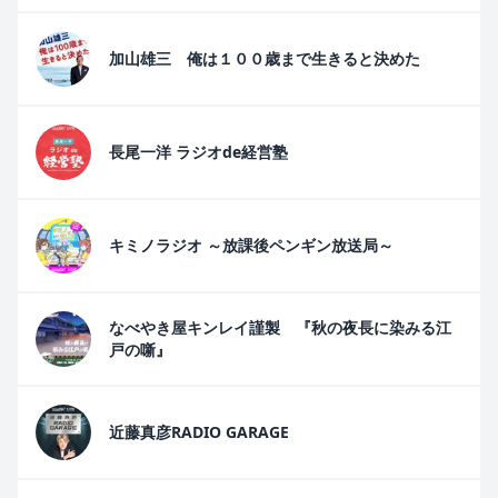
加山雄三 俺は１００歳まで生きると決めた
長尾一洋 ラジオde経営塾
キミノラジオ ～放課後ペンギン放送局～
なべやき屋キンレイ謹製 『秋の夜長に染みる江
戸の噺』
近藤真彦RADIO GARAGE