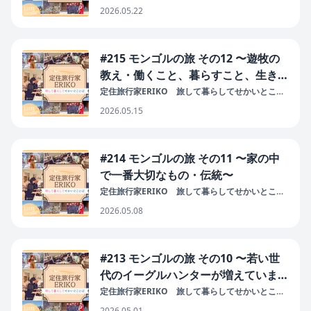
ば
2026.05.22
#215 モンゴルの旅 その12 〜遊牧の
教え・働くこと、暮らすこと、生きる
こと〜
定住旅行家ERIKO 旅して暮らしてせかいとこと
ば
2026.05.15
#214 モンゴルの旅 その11 〜家の中
で一番大切なもの・伝統〜
定住旅行家ERIKO 旅して暮らしてせかいとこと
ば
2026.05.08
#213 モンゴルの旅 その10 〜若い世
代のイーグルハンターが増えていま
す！〜
定住旅行家ERIKO 旅して暮らしてせかいとこと
ば
2026.05.01