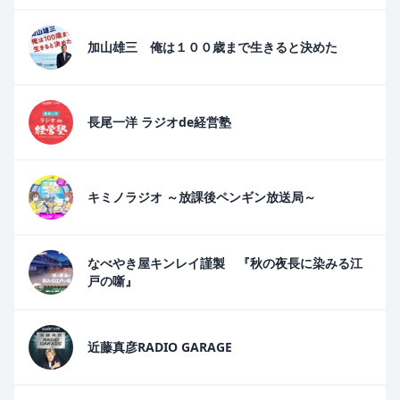
加山雄三 俺は１００歳まで生きると決めた
長尾一洋 ラジオde経営塾
キミノラジオ ～放課後ペンギン放送局～
なべやき屋キンレイ謹製 『秋の夜長に染みる江
戸の噺』
近藤真彦RADIO GARAGE