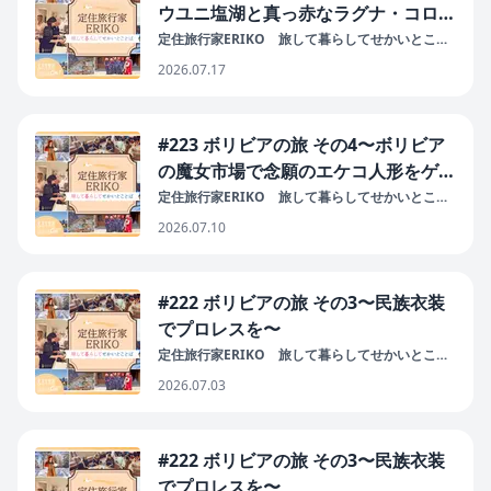
ウユニ塩湖と真っ赤なラグナ・コロラ
ダ〜
定住旅行家ERIKO 旅して暮らしてせかいとこと
ば
2026.07.17
#223 ボリビアの旅 その4〜ボリビア
の魔女市場で念願のエケコ人形をゲッ
ト！〜
定住旅行家ERIKO 旅して暮らしてせかいとこと
ば
2026.07.10
#222 ボリビアの旅 その3〜民族衣装
でプロレスを〜
定住旅行家ERIKO 旅して暮らしてせかいとこと
ば
2026.07.03
#222 ボリビアの旅 その3〜民族衣装
でプロレスを〜