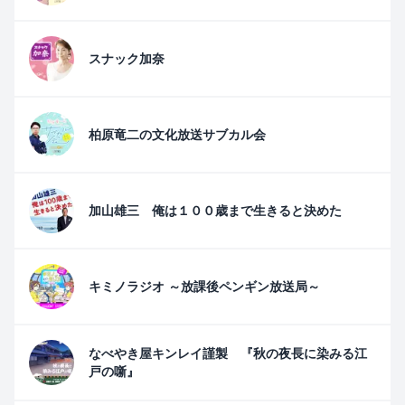
スナック加奈
柏原竜二の文化放送サブカル会
加山雄三 俺は１００歳まで生きると決めた
キミノラジオ ～放課後ペンギン放送局～
なべやき屋キンレイ謹製 『秋の夜長に染みる江
戸の噺』