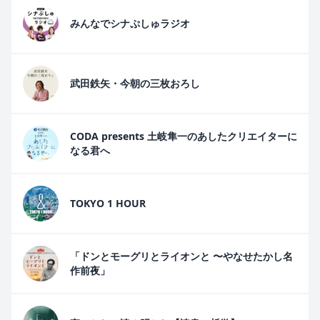
みんなでシナぷしゅラジオ
武田鉄矢・今朝の三枚おろし
CODA presents 土岐隼一のあしたクリエイターに
なる君へ
TOKYO 1 HOUR
「ドンとモーグリとライオンと 〜やなせたかし名
作前夜」