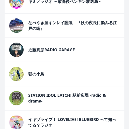
キミノラジオ ～放課後ペンギン放送局～
なべやき屋キンレイ謹製 『秋の夜長に染みる江
戸の噺』
近藤真彦RADIO GARAGE
朝の小鳥
STATION IDOL LATCH! 駅前広場 -radio &
drama-
イキヅライブ！ LOVELIVE! BLUEBIRD って知っ
てる？ラジオ