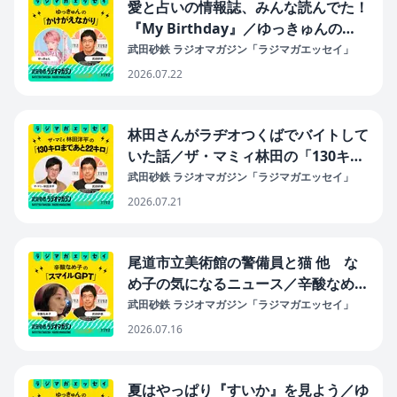
愛と占いの情報誌、みんな読んでた！
『My Birthday』／ゆっきゅんの
「かけがえながり」#41（2026年7月
武田砂鉄 ラジオマガジン「ラジマガエッセイ」
22日放送分）
2026.07.22
林田さんがラヂオつくばでバイトして
いた話／ザ・マミィ林田の「130キロ
まであと22キロ」#41（2026年7月21
武田砂鉄 ラジオマガジン「ラジマガエッセイ」
日放送分）
2026.07.21
尾道市立美術館の警備員と猫 他 な
め子の気になるニュース／辛酸なめ子
の「スマイルGPT」#41（2026年7月
武田砂鉄 ラジオマガジン「ラジマガエッセイ」
16日放送分）
2026.07.16
夏はやっぱり『すいか』を見よう／ゆ