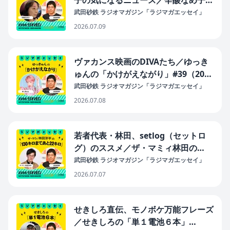
子の気になるニュース／辛酸なめ子の
「スマイルGPT」#40（2026年7月9
武田砂鉄 ラジオマガジン「ラジマガエッセイ」
日放送分）
2026.07.09
ヴァカンス映画のDIVAたち／ゆっき
ゅんの「かけがえながり」#39（2026
年7月8日放送分）
武田砂鉄 ラジオマガジン「ラジマガエッセイ」
2026.07.08
若者代表・林田、setlog（セットロ
グ）のススメ／ザ・マミィ林田の
「130キロまであと22キロ」
武田砂鉄 ラジオマガジン「ラジマガエッセイ」
#39（2026年7月7日放送分）
2026.07.07
せきしろ直伝、モノボケ万能フレーズ
／せきしろの「単１電池６本」