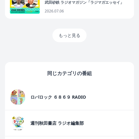
#36（2026年7月6日放送分）
武田砂鉄 ラジオマガジン「ラジマガエッセイ」
2026.07.06
もっと見る
同じカテゴリの番組
ロバロック ６８６９ RADIO
週刊秋田書店 ラジオ編集部