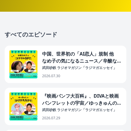
すべてのエピソード
中国、世界初の「AI恋人」規制 他
なめ子の気になるニュース／辛酸なめ
子の「スマイルGPT」#43（2026年7
武田砂鉄 ラジオマガジン「ラジマガエッセイ」
月30日放送分）
2026.07.30
『映画パンフ大百科』、DIVAと映画
パンフレットの宇宙／ゆっきゅんの
「かけがえながり」#42（2026年7月
武田砂鉄 ラジオマガジン「ラジマガエッセイ」
29日放送分）
2026.07.29