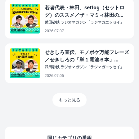
若者代表・林田、setlog（セットロ
グ）のススメ／ザ・マミィ林田の
「130キロまであと22キロ」
武田砂鉄 ラジオマガジン「ラジマガエッセイ」
#39（2026年7月7日放送分）
2026.07.07
せきしろ直伝、モノボケ万能フレーズ
／せきしろの「単１電池６本」
#36（2026年7月6日放送分）
武田砂鉄 ラジオマガジン「ラジマガエッセイ」
2026.07.06
もっと見る
同じカテゴリの番組