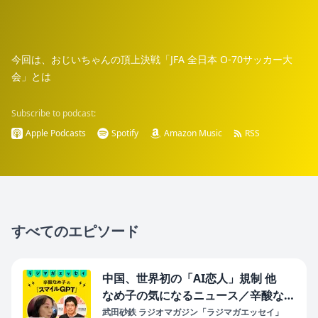
今回は、おじいちゃんの頂上決戦「JFA 全日本 O-70サッカー大
会」とは
Subscribe to podcast:
Apple Podcasts
Spotify
Amazon Music
RSS
すべてのエピソード
中国、世界初の「AI恋人」規制 他
なめ子の気になるニュース／辛酸なめ
子の「スマイルGPT」#43（2026年7
武田砂鉄 ラジオマガジン「ラジマガエッセイ」