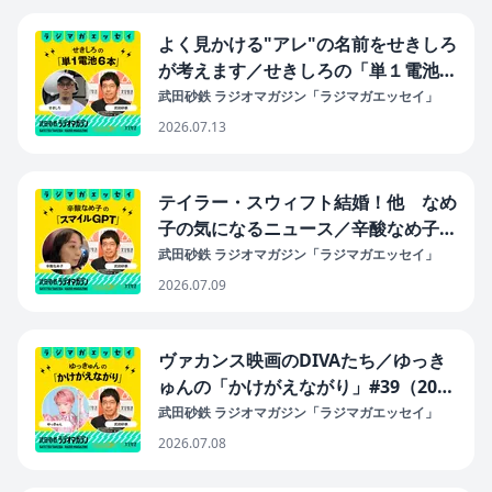
よく見かける"アレ"の名前をせきしろ
が考えます／せきしろの「単１電池６
本」#37（2026年7月13日放送分）
武田砂鉄 ラジオマガジン「ラジマガエッセイ」
2026.07.13
テイラー・スウィフト結婚！他 なめ
子の気になるニュース／辛酸なめ子の
「スマイルGPT」#40（2026年7月9
武田砂鉄 ラジオマガジン「ラジマガエッセイ」
日放送分）
2026.07.09
ヴァカンス映画のDIVAたち／ゆっき
ゅんの「かけがえながり」#39（2026
年7月8日放送分）
武田砂鉄 ラジオマガジン「ラジマガエッセイ」
2026.07.08