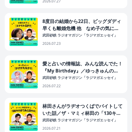
2026.07.27
8度目の結婚から22日、ビッグダディ
早くも離婚危機 他 なめ子の気にな
るニュース／辛酸なめ子の「スマイル
武田砂鉄 ラジオマガジン「ラジマガエッセイ」
GPT」#42（2026年7月23日放送分）
2026.07.23
愛と占いの情報誌、みんな読んでた！
『My Birthday』／ゆっきゅんの
「かけがえながり」#41（2026年7月
武田砂鉄 ラジオマガジン「ラジマガエッセイ」
22日放送分）
2026.07.22
林田さんがラヂオつくばでバイトして
いた話／ザ・マミィ林田の「130キロ
まであと22キロ」#41（2026年7月21
武田砂鉄 ラジオマガジン「ラジマガエッセイ」
日放送分）
2026.07.21