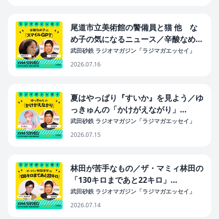
尾道市立美術館の警備員と猫 他 な
め子の気になるニュース／辛酸なめ子
の「スマイルGPT」#41（2026年7月
武田砂鉄 ラジオマガジン「ラジマガエッセイ」
16日放送分）
2026.07.16
夏はやっぱり『すいか』を見よう／ゆ
っきゅんの「かけがえながり」
#40（2026年7月15日放送分）
武田砂鉄 ラジオマガジン「ラジマガエッセイ」
2026.07.15
林田が苦手なもの／ザ・マミィ林田の
「130キロまであと22キロ」
#40（2026年7月14日放送分）
武田砂鉄 ラジオマガジン「ラジマガエッセイ」
2026.07.14