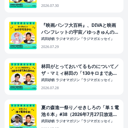
月30日放送分）
2026.07.30
『映画パンフ大百科』、DIVAと映画
パンフレットの宇宙／ゆっきゅんの
「かけがえながり」#42（2026年7月
武田砂鉄 ラジオマガジン「ラジマガエッセイ」
29日放送分）
2026.07.29
林田がとっておいてるものについて／
ザ・マミィ林田の「130キロまであと
22キロ」#42（2026年7月28日放送
武田砂鉄 ラジオマガジン「ラジマガエッセイ」
分）
2026.07.28
夏の森進一祭り／せきしろの「単１電
池６本」#38（2026年7月27日放送
分）
武田砂鉄 ラジオマガジン「ラジマガエッセイ」