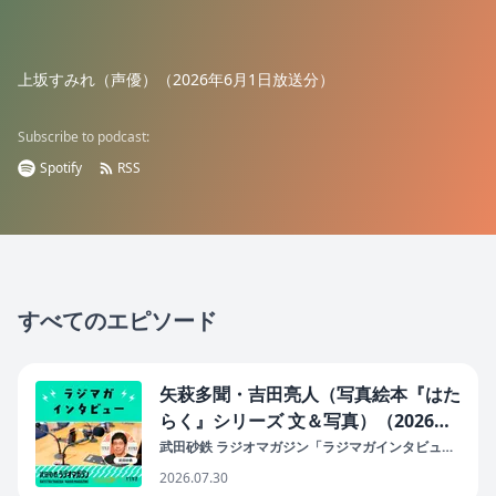
上坂すみれ（声優）（2026年6月1日放送分）
Subscribe to podcast:
Spotify
RSS
すべてのエピソード
矢萩多聞・吉田亮人（写真絵本『はた
らく』シリーズ 文＆写真）（2026年
7月30日放送分）
武田砂鉄 ラジオマガジン「ラジマガインタビュ
ー」
2026.07.30