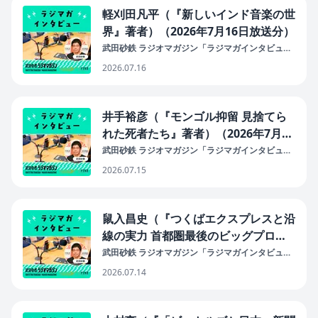
軽刈田凡平（『新しいインド音楽の世
界』著者）（2026年7月16日放送分）
武田砂鉄 ラジオマガジン「ラジマガインタビュ
ー」
2026.07.16
井手裕彦（『モンゴル抑留 見捨てら
れた死者たち』著者）（2026年7月15
日放送分）
武田砂鉄 ラジオマガジン「ラジマガインタビュ
ー」
2026.07.15
鼠入昌史（『つくばエクスプレスと沿
線の実力 首都圏最後のビッグプロジ
ェクト物語』著者）（2026年7月14日
武田砂鉄 ラジオマガジン「ラジマガインタビュ
ー」
放送分）
2026.07.14