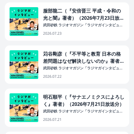
服部龍二（『安倍晋三 平成・令和の
光と闇』著者）（2026年7月23日放送
分）
武田砂鉄 ラジオマガジン「ラジマガインタビュ
ー」
2026.07.23
苅谷剛彦（『不平等と教育 日本の格
差問題はなぜ解決しないのか』著者）
with勅使川原真衣（2026年7月22日
武田砂鉄 ラジオマガジン「ラジマガインタビュ
ー」
放送分）
2026.07.22
明石順平（『サナエノミクスによろし
く』著者）（2026年7月21日放送分）
武田砂鉄 ラジオマガジン「ラジマガインタビュ
ー」
2026.07.21