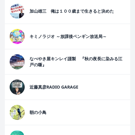
加山雄三 俺は１００歳まで生きると決めた
キミノラジオ ～放課後ペンギン放送局～
なべやき屋キンレイ謹製 『秋の夜長に染みる江
戸の噺』
近藤真彦RADIO GARAGE
朝の小鳥