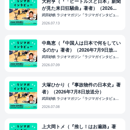
大村亨（『「ビートルズと日本」新聞
が見た来日狂騒曲』著者）（2026年7
月13日放送分）
武田砂鉄 ラジオマガジン「ラジマガインタビュ
ー」
2026.07.13
中島恵（『中国人は日本で何をしてい
るのか』著者）（2026年7月9日放送
分）
武田砂鉄 ラジオマガジン「ラジマガインタビュ
ー」
2026.07.09
大塚ひかり（『事故物件の日本史』著
者）（2026年7月8日放送分）
武田砂鉄 ラジオマガジン「ラジマガインタビュ
ー」
2026.07.08
上大岡トメ（『推し！はお遍路』著