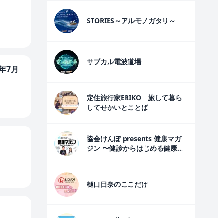
STORIES～アルモノガタリ～
サブカル電波道場
年7月
定住旅行家ERIKO 旅して暮ら
してせかいとことば
協会けんぽ presents 健康マガ
ジン 〜健診からはじめる健康づ
くり〜
樋口日奈のここだけ