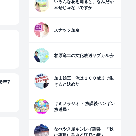
いろんな花を知ると、なんだか
幸せじゃないですか
スナック加奈
柏原竜二の文化放送サブカル会
加山雄三 俺は１００歳まで生
6年7
きると決めた
キミノラジオ ～放課後ペンギン
放送局～
なべやき屋キンレイ謹製 『秋
の夜長に染みる江戸の噺』