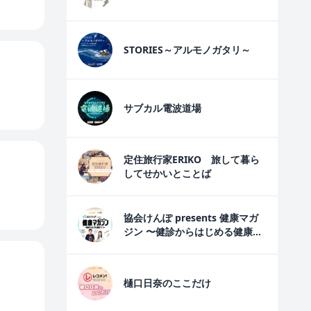
STORIES～アルモノガタリ～
サブカル電波道場
定住旅行家ERIKO 旅して暮ら
してせかいとことば
協会けんぽ presents 健康マガ
ジン 〜健診からはじめる健康づ
くり〜
樋口日奈のここだけ