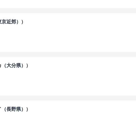
東京近郊））
アカ（大分県））
レイ（長野県））