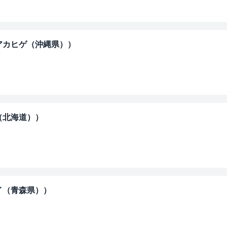
アカヒゲ（沖縄県））
（北海道））
゙イ（青森県））