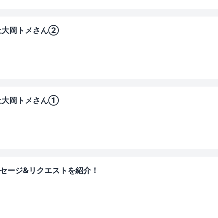
 上大岡トメさん②
 上大岡トメさん①
ッセージ&リクエストを紹介！