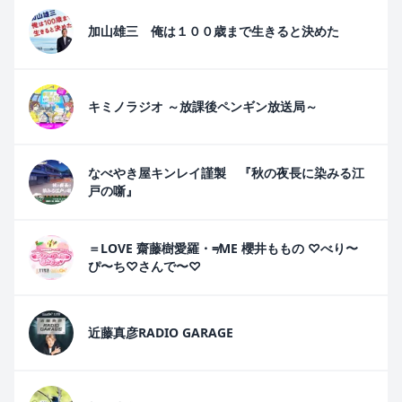
加山雄三 俺は１００歳まで生きると決めた
キミノラジオ ～放課後ペンギン放送局～
なべやき屋キンレイ謹製 『秋の夜長に染みる江
戸の噺』
＝LOVE 齋藤樹愛羅・≠ME 櫻井ももの ♡べり〜
ぴ〜ち♡さんで〜♡
近藤真彦RADIO GARAGE